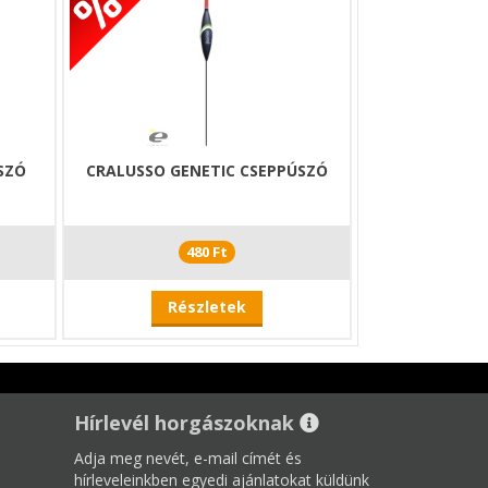
SZÓ
CRALUSSO GENETIC CSEPPÚSZÓ
480 Ft
Részletek
Hírlevél horgászoknak
Adja meg nevét, e-mail címét és
hírleveleinkben egyedi ajánlatokat küldünk