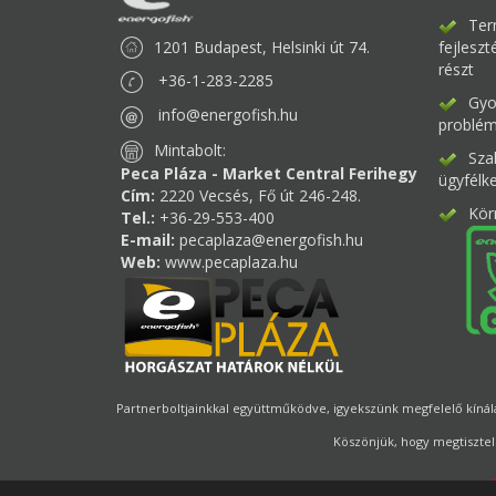
Ter
1201 Budapest, Helsinki út 74.
fejlesz
részt
+36-1-283-2285
Gyor
info@energofish.hu
problém
Mintabolt:
Sza
Peca Pláza - Market Central Ferihegy
ügyfélk
Cím:
2220 Vecsés, Fő út 246-248.
Kör
Tel.:
+36-29-553-400
E-mail:
pecaplaza@energofish.hu
Web:
www.pecaplaza.hu
Partnerboltjainkkal együttműködve, igyekszünk megfelelő kínálat
Köszönjük, hogy megtisztel