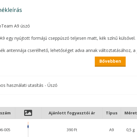
ékleírás
oTeam A9 úszó
A9 egy nyújtott formájú cseppúszó teljesen matt, kék színű külsővel.
ék antennája cserélhető, lehetőséget adva annak változtatásához, a j
álasztéka pedig 0.5 és 3 gramm között alakul.
Bővebben
vitel, az oldalán található egy fül, az alsó szárhoz pedig egypontos úszó
s választás spicc vagy rakósbothoz, mikor a halak rendkívül finoman k
nos használati utasítás - Úszó
bb méretek keszegezéshez, nagyobb méreteivel pedig, akár pontyozá
kszám
Ajánlott fogyasztói ár
Típus
Méret
06-005
390 Ft
A9
0,5 g