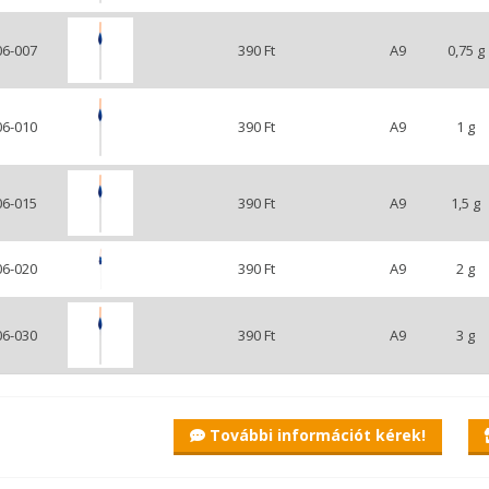
06-007
390 Ft
A9
0,75 g
06-010
390 Ft
A9
1 g
06-015
390 Ft
A9
1,5 g
06-020
390 Ft
A9
2 g
06-030
390 Ft
A9
3 g
További információt kérek!