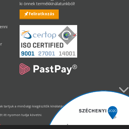
ki önnek termékkínálatunkból!
Feliratkozás
enni
er
tartjuk a minőségi kiegészítők kínálatának állandó biztosítását.
t itt nyomon tudja követni.