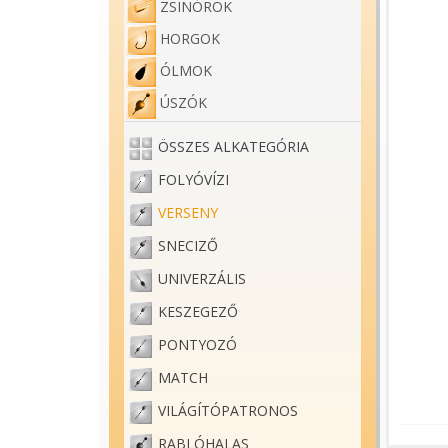
ZSINÓROK
HORGOK
ÓLMOK
ÚSZÓK
ÖSSZES ALKATEGÓRIA
FOLYÓVÍZI
VERSENY
SNECIZŐ
UNIVERZÁLIS
KESZEGEZŐ
PONTYOZÓ
MATCH
VILÁGÍTÓPATRONOS
RABLÓHALAS