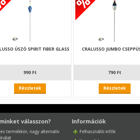
LUSSO ÚSZÓ SPIRIT FIBER GLASS
CRALUSSO JUMBO CSEPPÚ
990 Ft
790 Ft
Részletek
Részletek
minket válasszon?
Információk
les termékkör, nagy alternatív
Felhasználói infók
ínálat