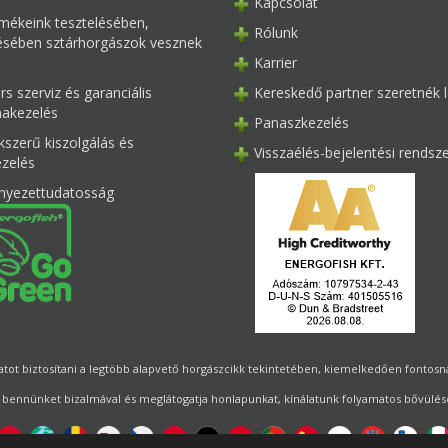
Kapcsolat
mékeink tesztelésében,
Rólunk
tésében sztárhorgászok vesznek
Karrier
s szerviz és garanciális
Kereskedő partner szeretnék l
akezelés
Panaszkezelés
kszerű kiszolgálás és
Visszaélés-bejelentési rendsz
ezelés
nyezettudatosság
ot biztosítani a legtöbb alapvető horgászcikk tekintetében, kiemelkedően fontosnak 
 bennünket bizalmával és meglátogatja honlapunkat, kínálatunk folyamatos bővülésé