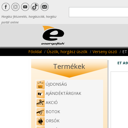
Horgász felszerelés, horgászcikk, horgász
portál online
Főoldal
Úszók, horgász úszók
Verseny úszó
ET
ET A
Termékek
ÚJDONSÁG
AJÁNDÉKTÁRGYAK
AKCIÓ
BOTOK
ORSÓK