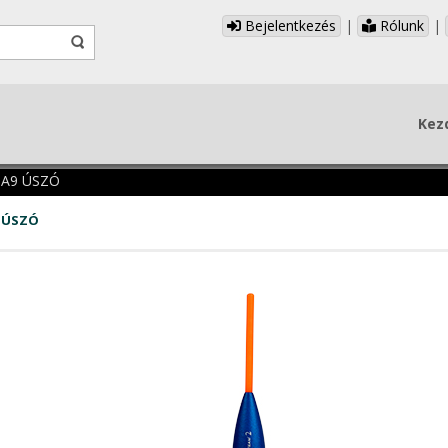
Bejelentkezés
|
Rólunk
|
Kez
 A9 ÚSZÓ
9 ÚSZÓ