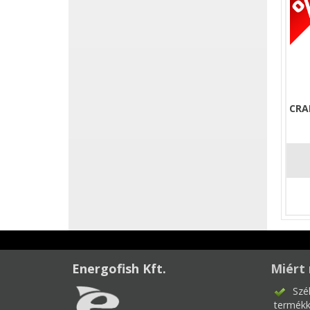
CRA
Energofish Kft.
Miért 
Szé
termékk