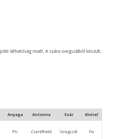
obb láthatóság miatt. A szára üvegszálból készült,
rögzítő, illetve szilikon cső használata javasolt.
apnak..
shoz is megfelelnek.
Anyaga
Antenna
Szár
Kivitel
PU
Cserélhető
Üvegszál
Fix