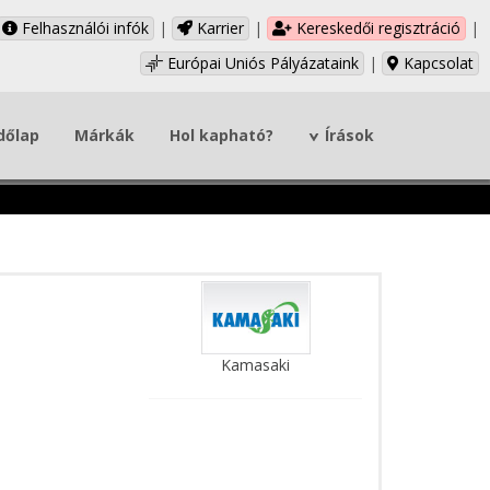
Felhasználói infók
|
Karrier
|
Kereskedői regisztráció
|
Európai Uniós Pályázataink
|
Kapcsolat
dőlap
Márkák
Hol kapható?
Írások
Kamasaki