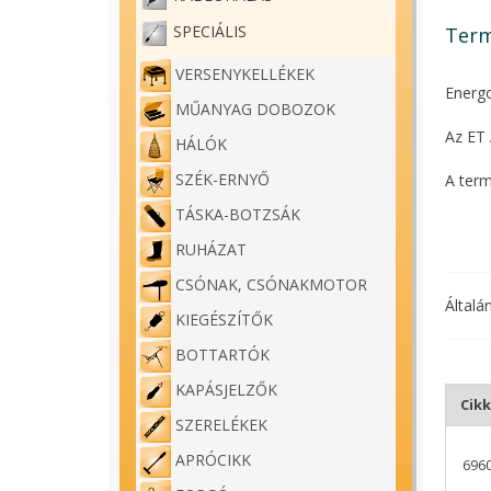
SPECIÁLIS
Term
VERSENYKELLÉKEK
Energ
MŰANYAG DOBOZOK
Az ET 
HÁLÓK
SZÉK-ERNYŐ
A term
méretv
TÁSKA-BOTZSÁK
Fix ki
RUHÁZAT
Ideáli
CSÓNAK, CSÓNAKMOTOR
Általá
A kise
KIEGÉSZÍTŐK
BOTTARTÓK
KAPÁSJELZŐK
Cik
SZERELÉKEK
APRÓCIKK
696