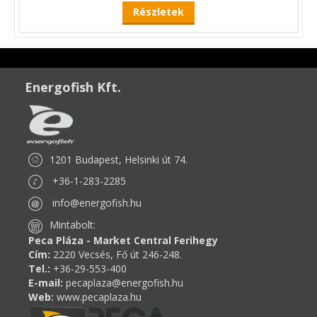
Részletek
Energofish Kft.
1201 Budapest, Helsinki út 74.
+36-1-283-2285
info@energofish.hu
Mintabolt:
Peca Pláza - Market Central Ferihegy
Cím:
2220 Vecsés, Fő út 246-248.
Tel.:
+36-29-553-400
E-mail:
pecaplaza@energofish.hu
Web:
www.pecaplaza.hu