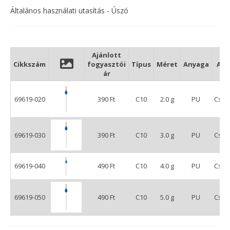
Általános használati utasítás - Úszó
Ajánlott
Cikkszám
fogyasztói
Típus
Méret
Anyaga
Ant
ár
69619-020
390 Ft
C10
2.0 g
PU
Cser
69619-030
390 Ft
C10
3.0 g
PU
Cser
69619-040
490 Ft
C10
4.0 g
PU
Cser
69619-050
490 Ft
C10
5.0 g
PU
Cser