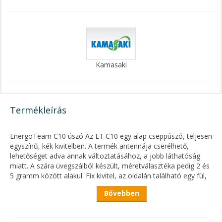
Kamasaki
Termékleírás
EnergoTeam C10 úszó Az ET C10 egy alap cseppúszó, teljesen
egyszínű, kék kivitelben. A termék antennája cserélhető,
lehetőséget adva annak változtatásához, a jobb láthatóság
miatt. A szára üvegszálból készült, méretválasztéka pedig 2 és
5 gramm között alakul. Fix kivitel, az oldalán található egy fül,
az alsó szárhoz pedig egypontos úszórögzítő, illetve szilikon
Bővebben
cső használata javasolt. Ideális választás spicc vagy
rakósbothoz. A kisebb méretek keszegezéshez, nagyobb
méreteivel pedig, akár pontyozáshoz is megfelelnek.