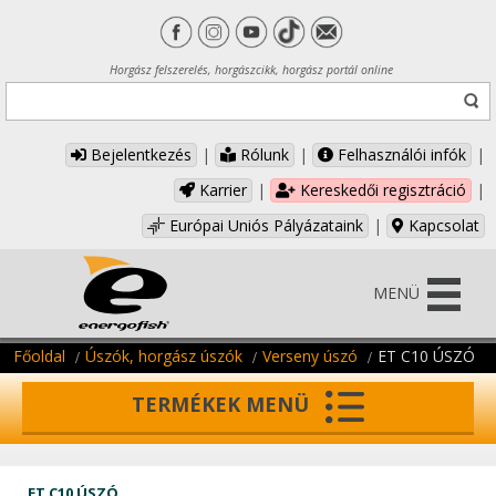
Horgász felszerelés, horgászcikk, horgász portál online
Bejelentkezés
|
Rólunk
|
Felhasználói infók
|
Karrier
|
Kereskedői regisztráció
|
Európai Uniós Pályázataink
|
Kapcsolat
MENÜ
Főoldal
Úszók, horgász úszók
Verseny úszó
ET C10 ÚSZÓ
TERMÉKEK MENÜ
ET C10 ÚSZÓ