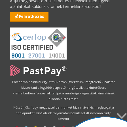
Adja meg nevét, e-mail címét és hírleveleinkben egyedi
ajánlatokat küldünk ki önnek termékkínálatunkból!
Feliratkozás
Partnerboltjainkkal együttműködve, igyekszünk megfelelő kínálatot
biztosítani a legtöbb alapvető horgászcikk tekintetében,
kiemelkedően fontosnak tartjuk a minőségi kiegészítők kínálatának
állandó biztosítását.
Köszönjük, hogy megtisztel bennünket bizalmával és meglátogatja
honlapunkat, kínálatunk folyamatos bővülését itt nyomon tudja
követni.