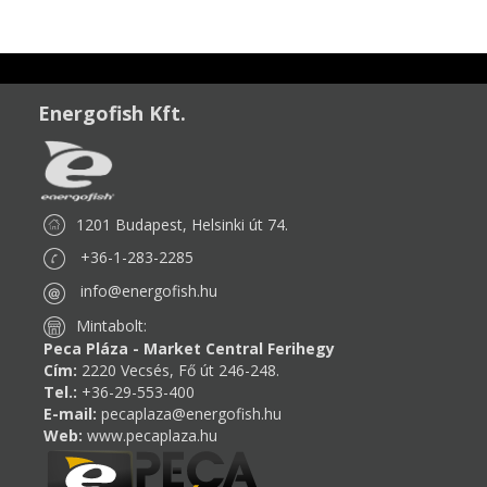
Energofish Kft.
1201 Budapest, Helsinki út 74.
+36-1-283-2285
info@energofish.hu
Mintabolt:
Peca Pláza - Market Central Ferihegy
Cím:
2220 Vecsés, Fő út 246-248.
Tel.:
+36-29-553-400
E-mail:
pecaplaza@energofish.hu
Web:
www.pecaplaza.hu