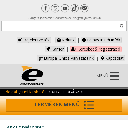
Horgász felszerelés, horgászcikk, horgász portál online
Bejelentkezés
|
Rólunk
|
Felhasználói infók
|
Karrier
|
Kereskedői regisztráció
|
Európai Uniós Pályázataink
|
Kapcsolat
MENÜ
Főoldal
Hol kapható?
ADY HORGÁSZBOLT
TERMÉKEK MENÜ
ADY HORGÁSZBOLT