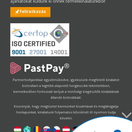
ajánlatokat küldünk ki önnek termékkínálatunkból!
Feliratkozás
Partnerboltjainkkal együttműködve, igyekszünk megfelelő kínálatot
biztosítani a legtöbb alapvető horgászcikk tekintetében,
kiemelkedően fontosnak tartjuk a minőségi kiegészítők kínálatának
állandó biztosítását.
Köszönjük, hogy megtisztel bennünket bizalmával és meglátogatja
honlapunkat, kínálatunk folyamatos bővülését itt nyomon tudja
követni.