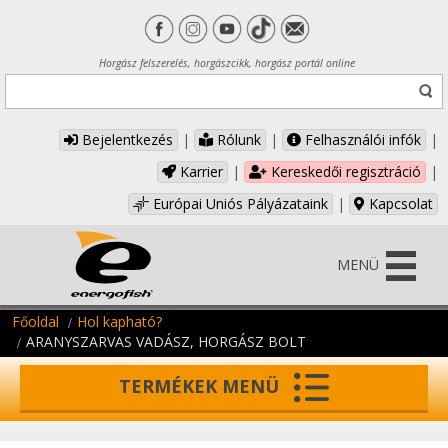
Horgász felszerelés, horgászcikk, horgász portál online
Bejelentkezés
|
Rólunk
|
Felhasználói infók
|
Karrier
|
Kereskedői regisztráció
|
Európai Uniós Pályázataink
|
Kapcsolat
MENÜ
Főoldal
Hol kapható?
ARANYSZARVAS VADÁSZ, HORGÁSZ BOLT
TERMÉKEK MENÜ