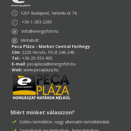
1201 Budapest, Helsinki út 74.
+36-1-283-2285
info@energofish.hu
Mintabolt:
Peca Pláza - Market Central Ferihegy
Cím:
2220 Vecsés, Fő út 246-248.
Tel.:
+36-29-553-400
E-mail:
pecaplaza@energofish.hu
Web:
www.pecaplaza.hu
Miért minket válasszon?
Széles termékkör, nagy alternatív termékkínálat
Termékeink tesztelésében, fejlesztésében