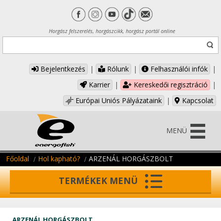
Horgász felszerelés, horgászcikk, horgász portál online
Bejelentkezés
|
Rólunk
|
Felhasználói infók
|
Karrier
|
Kereskedői regisztráció
|
Európai Uniós Pályázataink
|
Kapcsolat
MENÜ
Főoldal
Hol kapható?
ARZENÁL HORGÁSZBOLT
TERMÉKEK MENÜ
ARZENÁL HORGÁSZBOLT