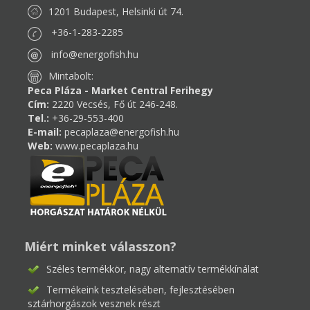
1201 Budapest, Helsinki út 74.
+36-1-283-2285
info@energofish.hu
Mintabolt:
Peca Pláza - Market Central Ferihegy
Cím:
2220 Vecsés, Fő út 246-248.
Tel.:
+36-29-553-400
E-mail:
pecaplaza@energofish.hu
Web:
www.pecaplaza.hu
Miért minket válasszon?
Széles termékkör, nagy alternatív termékkínálat
Termékeink tesztelésében, fejlesztésében
sztárhorgászok vesznek részt