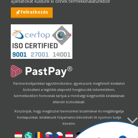
ajánlatokat küldünk ki önnek termékkínálatunkból!
Feliratkozás
Partnerboltjainkkal együttműködve, igyekszünk megfelelő kínálatot
biztosítani a legtöbb alapvető horgászcikk tekintetében,
kiemelkedően fontosnak tartjuk a minőségi kiegészítők kínálatának
állandó biztosítását.
Köszönjük, hogy megtisztel bennünket bizalmával és meglátogatja
honlapunkat, kínálatunk folyamatos bővülését itt nyomon tudja
követni.