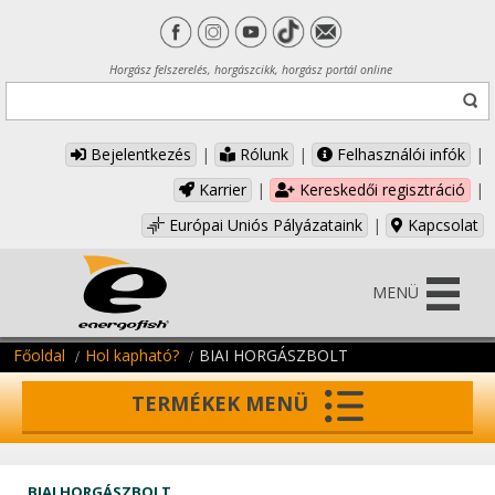
Horgász felszerelés, horgászcikk, horgász portál online
Bejelentkezés
|
Rólunk
|
Felhasználói infók
|
Karrier
|
Kereskedői regisztráció
|
Európai Uniós Pályázataink
|
Kapcsolat
MENÜ
Főoldal
Hol kapható?
BIAI HORGÁSZBOLT
TERMÉKEK MENÜ
BIAI HORGÁSZBOLT