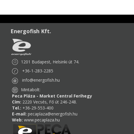
Energofish Kft.
1201 Budapest, Helsinki út 74.
+36-1-283-2285
info@energofish.hu
Mintabolt:
Peca Pláza - Market Central Ferihegy
Cím:
2220 Vecsés, Fő út 246-248.
Tel.:
+36-29-553-400
E-mail:
pecaplaza@energofish.hu
Web:
www.pecaplaza.hu