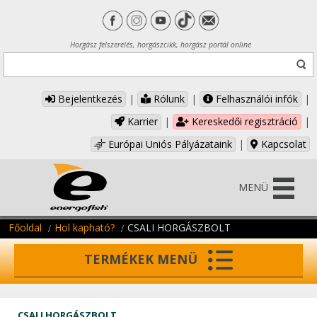
Horgász felszerelés, horgászcikk, horgász portál online
Bejelentkezés
|
Rólunk
|
Felhasználói infók
|
Karrier
|
Kereskedői regisztráció
|
Európai Uniós Pályázataink
|
Kapcsolat
MENÜ
Főoldal
Hol kapható?
CSALI HORGÁSZBOLT
TERMÉKEK MENÜ
CSALI HORGÁSZBOLT