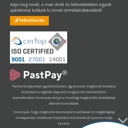
Adja meg nevét, e-mail címét és hírleveleinkben egyedi
ajánlatokat küldünk ki önnek termékkínálatunkból!
Feliratkozás
Partnerboltjainkkal együttműködve, igyekszünk megfelelő kínálatot
biztosítani a legtöbb alapvető horgászcikk tekintetében,
kiemelkedően fontosnak tartjuk a minőségi kiegészítők kínálatának
állandó biztosítását.
Köszönjük, hogy megtisztel bennünket bizalmával és meglátogatja
honlapunkat, kínálatunk folyamatos bővülését itt nyomon tudja
követni.