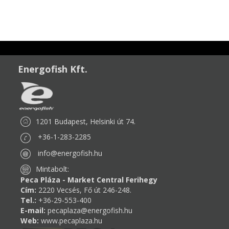
Energofish Kft.
1201 Budapest, Helsinki út 74.
+36-1-283-2285
info@energofish.hu
Mintabolt:
Peca Pláza - Market Central Ferihegy
Cím:
2220 Vecsés, Fő út 246-248.
Tel.:
+36-29-553-400
E-mail:
pecaplaza@energofish.hu
Web:
www.pecaplaza.hu