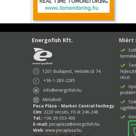
Energofish Kft.
Miért 
Szé
termékk
Ter
1201 Budapest, Helsinki út 74.
fejlesz
részt
+36-1-283-2285
Gyor
info@energofish.hu
problém
Mintabolt:
Sza
Peca Pláza - Market Central Ferihegy
ügyfélk
Cím:
2220 Vecsés, Fő út 246-248.
Kör
Tel.:
+36-29-553-400
E-mail:
pecaplaza@energofish.hu
Web:
www.pecaplaza.hu