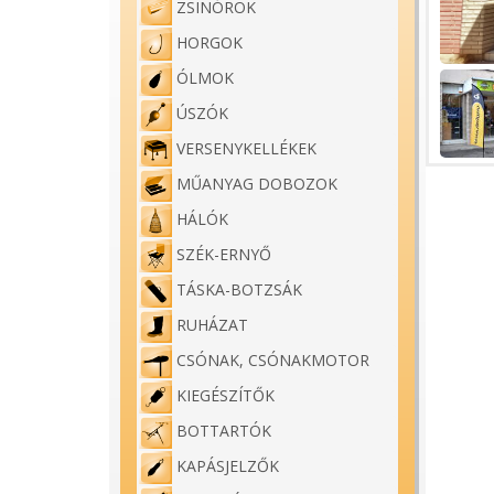
ZSINÓROK
HORGOK
ÓLMOK
ÚSZÓK
VERSENYKELLÉKEK
MŰANYAG DOBOZOK
HÁLÓK
SZÉK-ERNYŐ
TÁSKA-BOTZSÁK
RUHÁZAT
CSÓNAK, CSÓNAKMOTOR
KIEGÉSZÍTŐK
BOTTARTÓK
KAPÁSJELZŐK