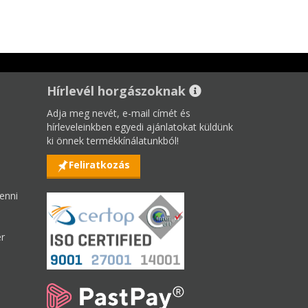
Hírlevél horgászoknak
Adja meg nevét, e-mail címét és
hírleveleinkben egyedi ajánlatokat küldünk
ki önnek termékkínálatunkból!
Feliratkozás
enni
er