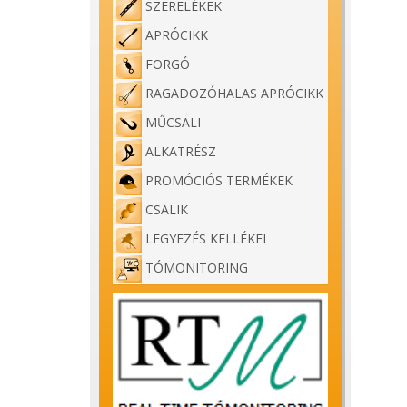
SZERELÉKEK
APRÓCIKK
FORGÓ
RAGADOZÓHALAS APRÓCIKK
MŰCSALI
ALKATRÉSZ
PROMÓCIÓS TERMÉKEK
CSALIK
LEGYEZÉS KELLÉKEI
TÓMONITORING