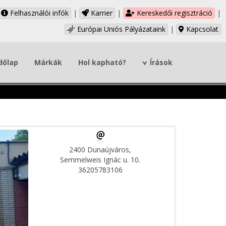
Felhasználói infók
|
Karrier
|
Kereskedői regisztráció
|
Európai Uniós Pályázataink
|
Kapcsolat
dőlap
Márkák
Hol kapható?
Írások
2400 Dunaújváros,
Semmelweis Ignác u. 10.
36205783106