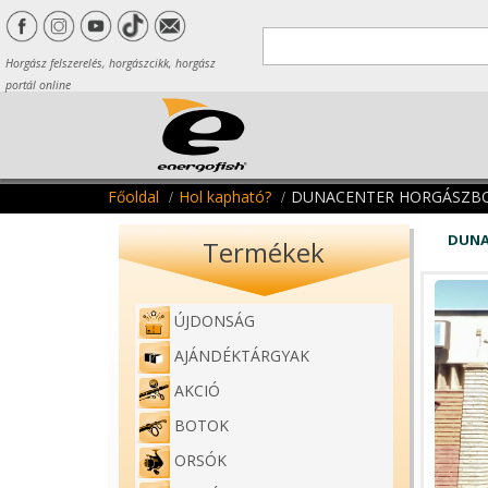
Horgász felszerelés, horgászcikk, horgász
portál online
Főoldal
Hol kapható?
DUNACENTER HORGÁSZB
DUNA
Termékek
ÚJDONSÁG
AJÁNDÉKTÁRGYAK
AKCIÓ
BOTOK
ORSÓK