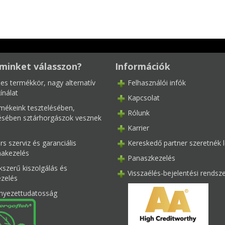
minket válasszon?
Információk
les termékkör, nagy alternatív
Felhasználói infók
ínálat
Kapcsolat
mékeink tesztelésében,
Rólunk
tésében sztárhorgászok vesznek
Karrier
s szerviz és garanciális
Kereskedő partner szeretnék l
akezelés
Panaszkezelés
kszerű kiszolgálás és
Visszaélés-bejelentési rendsz
ezelés
nyezettudatosság