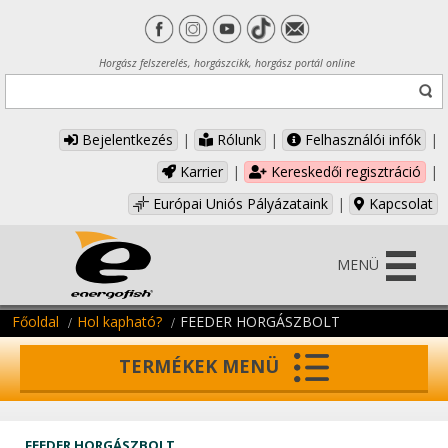
Horgász felszerelés, horgászcikk, horgász portál online
Bejelentkezés
|
Rólunk
|
Felhasználói infók
|
Karrier
|
Kereskedői regisztráció
|
Európai Uniós Pályázataink
|
Kapcsolat
MENÜ
Főoldal
Hol kapható?
FEEDER HORGÁSZBOLT
TERMÉKEK MENÜ
FEEDER HORGÁSZBOLT