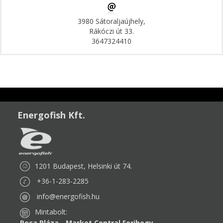
3980 Sátoraljaújhely,
Rákóczi út 33.
3647324410
Energofish Kft.
1201 Budapest, Helsinki út 74.
+36-1-283-2285
info@energofish.hu
Mintabolt:
Peca Pláza - Market Central Ferihegy