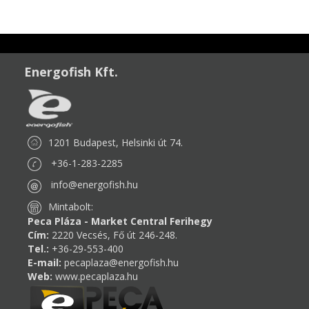
Energofish Kft.
1201 Budapest, Helsinki út 74.
+36-1-283-2285
info@energofish.hu
Mintabolt:
Peca Pláza - Market Central Ferihegy
Cím:
2220 Vecsés, Fő út 246-248.
Tel.:
+36-29-553-400
E-mail:
pecaplaza@energofish.hu
Web:
www.pecaplaza.hu