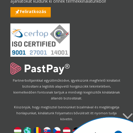
ajánlatokat küldünk ki önnek termékkínálatunkból!
Feliratkozás
Partnerboltjainkkal együttműködve, igyekszünk megfelelő kínálatot
biztosítani a legtöbb alapvető horgászcikk tekintetében,
kiemelkedően fontosnak tartjuk a minőségi kiegészítők kínálatának
állandó biztosítását.
Köszönjük, hogy megtisztel bennünket bizalmával és meglátogatja
honlapunkat, kínálatunk folyamatos bővülését itt nyomon tudja
követni.