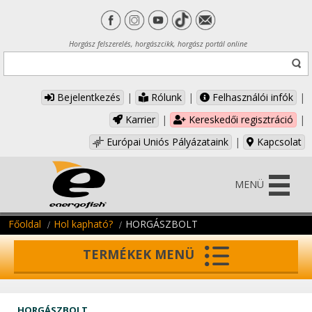
Horgász felszerelés, horgászcikk, horgász portál online
Bejelentkezés
|
Rólunk
|
Felhasználói infók
|
Karrier
|
Kereskedői regisztráció
|
Európai Uniós Pályázataink
|
Kapcsolat
MENÜ
Főoldal
Hol kapható?
HORGÁSZBOLT
TERMÉKEK MENÜ
HORGÁSZBOLT