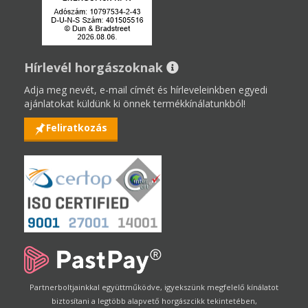
Hírlevél horgászoknak
Adja meg nevét, e-mail címét és hírleveleinkben egyedi
ajánlatokat küldünk ki önnek termékkínálatunkból!
Feliratkozás
Partnerboltjainkkal együttműködve, igyekszünk megfelelő kínálatot
biztosítani a legtöbb alapvető horgászcikk tekintetében,