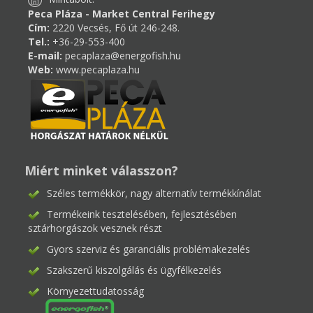
Peca Pláza - Market Central Ferihegy
Cím:
2220 Vecsés, Fő út 246-248.
Tel.:
+36-29-553-400
E-mail:
pecaplaza@energofish.hu
Web:
www.pecaplaza.hu
Miért minket válasszon?
Széles termékkör, nagy alternatív termékkínálat
Termékeink tesztelésében, fejlesztésében
sztárhorgászok vesznek részt
Gyors szerviz és garanciális problémakezelés
Szakszerű kiszolgálás és ügyfélkezelés
Környezettudatosság