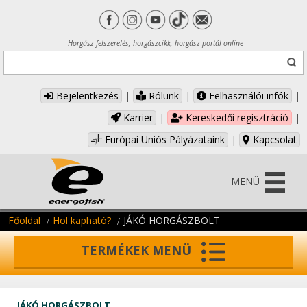
Horgász felszerelés, horgászcikk, horgász portál online
Bejelentkezés
|
Rólunk
|
Felhasználói infók
|
Karrier
|
Kereskedői regisztráció
|
Európai Uniós Pályázataink
|
Kapcsolat
MENÜ
Főoldal
Hol kapható?
JÁKÓ HORGÁSZBOLT
TERMÉKEK MENÜ
JÁKÓ HORGÁSZBOLT