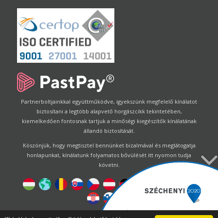
Partnerboltjainkkal együttműködve, igyekszünk megfelelő kínálatot
biztosítani a legtöbb alapvető horgászcikk tekintetében,
kiemelkedően fontosnak tartjuk a minőségi kiegészítők kínálatának
állandó biztosítását.
Köszönjük, hogy megtisztel bennünket bizalmával és meglátogatja
honlapunkat, kínálatunk folyamatos bővülését itt nyomon tudja
követni.
Designed by
Energofish Kft