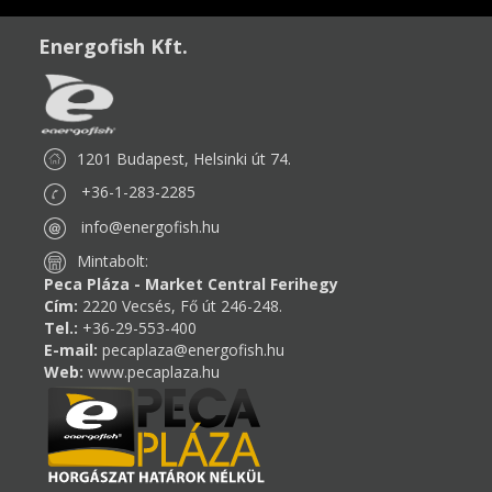
Energofish Kft.
1201 Budapest, Helsinki út 74.
+36-1-283-2285
info@energofish.hu
Mintabolt:
Peca Pláza - Market Central Ferihegy
Cím:
2220 Vecsés, Fő út 246-248.
Tel.:
+36-29-553-400
E-mail:
pecaplaza@energofish.hu
Web:
www.pecaplaza.hu