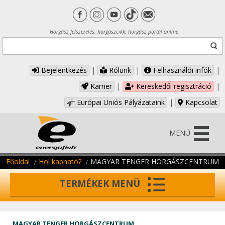
Horgász felszerelés, horgászcikk, horgász portál online
Bejelentkezés
|
Rólunk
|
Felhasználói infók
|
Karrier
|
Kereskedői regisztráció
|
Európai Uniós Pályázataink
|
Kapcsolat
MENÜ
Főoldal
Hol kapható?
MAGYAR TENGER HORGÁSZCENTRUM
TERMÉKEK MENÜ
MAGYAR TENGER HORGÁSZCENTRUM