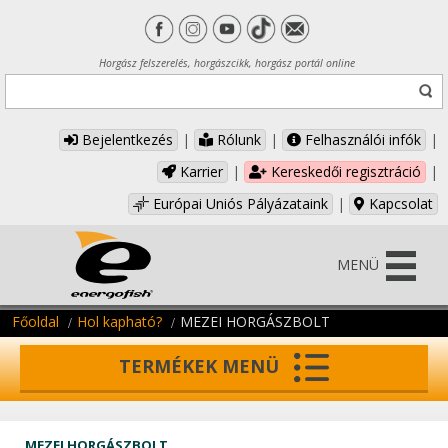
Horgász felszerelés, horgászcikk, horgász portál online
Bejelentkezés
|
Rólunk
|
Felhasználói infók
|
Karrier
|
Kereskedői regisztráció
|
Európai Uniós Pályázataink
|
Kapcsolat
MENÜ
Főoldal
Hol kapható?
MEZEI HORGÁSZBOLT
TERMÉKEK MENÜ
MEZEI HORGÁSZBOLT