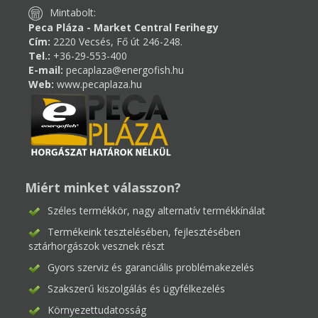
Mintabolt:
Peca Pláza - Market Central Ferihegy
Cím:
2220 Vecsés, Fő út 246-248.
Tel.:
+36-29-553-400
E-mail:
pecaplaza@energofish.hu
Web:
www.pecaplaza.hu
Miért minket válasszon?
Széles termékkör, nagy alternatív termékkínálat
Termékeink tesztelésében, fejlesztésében
sztárhorgászok vesznek részt
Gyors szerviz és garanciális problémakezelés
Szakszerű kiszolgálás és ügyfélkezelés
Környezettudatosság