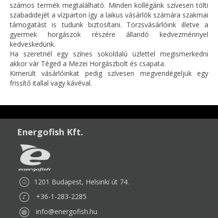
számos termék megtalálható. Minden kollégánk szívesen tölti
szabadidejét a vízparton így a laikus vásárlók számára szakmai
támogatást is tudunk biztosítani. Törzsvásárlóink illetve a
gyermek horgászok részére állandó kedvezménnyel
kedveskedünk.
Ha szeretnél egy színes sokoldalú üzlettel megismerkedni
akkor vár Téged a Mezei Horgászbolt és csapata.
Kimerült vásárlóinkat pedig szívesen megvendégeljük egy
frissítő itallal vagy kávéval.
Energofish Kft.
1201 Budapest, Helsinki út 74.
+36-1-283-2285
info@energofish.hu