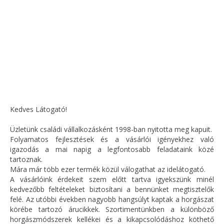
Kedves Látogató!
Üzletünk családi vállalkozásként 1998-ban nyitotta meg kapuit.
Folyamatos fejlesztések és a vásárlói igényekhez való
igazodás a mai napig a legfontosabb feladataink közé
tartoznak.
Mára már több ezer termék közül válogathat az idelátogató.
A vásárlóink érdekeit szem előtt tartva igyekszünk minél
kedvezőbb feltételeket biztosítani a bennünket megtisztelők
felé. Az utóbbi években nagyobb hangsúlyt kaptak a horgászat
körébe tartozó árucikkek. Szortimentünkben a különböző
horgászmódszerek kellékei és a kikapcsolódáshoz köthető