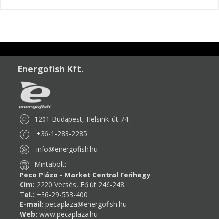
Energofish Kft.
1201 Budapest, Helsinki út 74.
+36-1-283-2285
info@energofish.hu
Mintabolt:
Peca Pláza - Market Central Ferihegy
Cím:
2220 Vecsés, Fő út 246-248.
Tel.:
+36-29-553-400
E-mail:
pecaplaza@energofish.hu
Web:
www.pecaplaza.hu