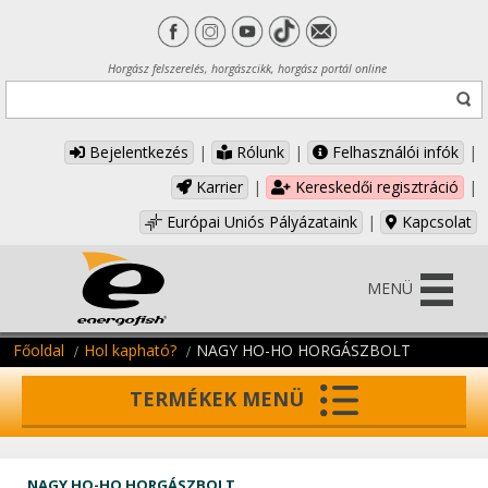
Horgász felszerelés, horgászcikk, horgász portál online
Bejelentkezés
|
Rólunk
|
Felhasználói infók
|
Karrier
|
Kereskedői regisztráció
|
Európai Uniós Pályázataink
|
Kapcsolat
MENÜ
Főoldal
Hol kapható?
NAGY HO-HO HORGÁSZBOLT
TERMÉKEK MENÜ
NAGY HO-HO HORGÁSZBOLT