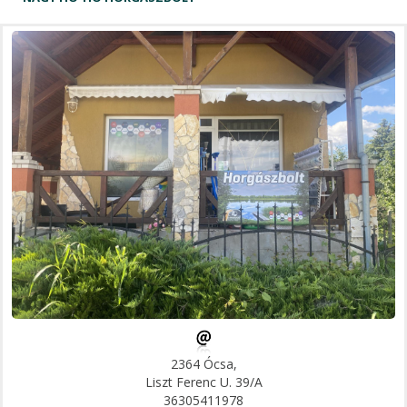
2364 Ócsa,
Liszt Ferenc U. 39/A
36305411978