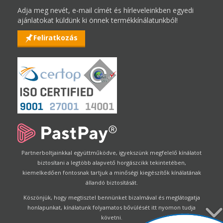
Adja meg nevét, e-mail címét és hírleveleinkben egyedi
ajánlatokat küldünk ki önnek termékkínálatunkból!
Feliratkozás
Partnerboltjainkkal együttműködve, igyekszünk megfelelő kínálatot
biztosítani a legtöbb alapvető horgászcikk tekintetében,
kiemelkedően fontosnak tartjuk a minőségi kiegészítők kínálatának
állandó biztosítását.
Köszönjük, hogy megtisztel bennünket bizalmával és meglátogatja
honlapunkat, kínálatunk folyamatos bővülését itt nyomon tudja
követni.