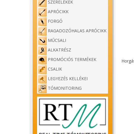
SZERELÉKEK
APRÓCIKK
FORGÓ
RAGADOZÓHALAS APRÓCIKK
MŰCSALI
ALKATRÉSZ
PROMÓCIÓS TERMÉKEK
Horgás
CSALIK
LEGYEZÉS KELLÉKEI
TÓMONITORING