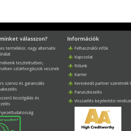
minket válasszon?
Információk
les termékkör, nagy alternatív
Felhasználói infók
ínálat
Kapcsolat
mékeink tesztelésében,
Rólunk
tésében sztárhorgászok vesznek
Karrier
s szerviz és garanciális
Kereskedő partner szeretnék l
akezelés
Panaszkezelés
kszerű kiszolgálás és
Visszaélés-bejelentési rendsz
ezelés
nyezettudatosság