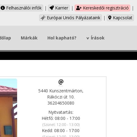
Felhasználói infók
|
Karrier
|
Kereskedői regisztráció
|
Európai Uniós Pályázataink
|
Kapcsolat
dőlap
Márkák
Hol kapható?
Írások
5440 Kunszentmárton,
Rákóczi út 10.
36204650080
Nyitvatartás:
Hétfő: 08:00 - 17:00
(Szünet: 12:00 - 13:00)
Kedd: 08:00 - 17:00
(Szünet: 12:00 - 13:00)