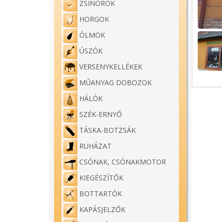
ZSINÓROK
HORGOK
ÓLMOK
ÚSZÓK
VERSENYKELLÉKEK
MŰANYAG DOBOZOK
HÁLÓK
SZÉK-ERNYŐ
TÁSKA-BOTZSÁK
RUHÁZAT
CSÓNAK, CSÓNAKMOTOR
KIEGÉSZÍTŐK
BOTTARTÓK
KAPÁSJELZŐK