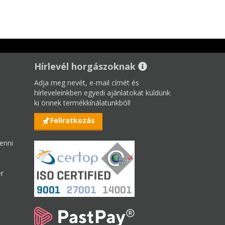
Hírlevél horgászoknak
Adja meg nevét, e-mail címét és
hírleveleinkben egyedi ajánlatokat küldünk
ki önnek termékkínálatunkból!
Feliratkozás
enni
er