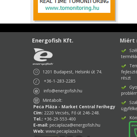
Energofish Kft.
Miért 
Szé
termékk
Ter
1201 Budapest, Helsinki út 74.
fejlesz
részt
+36-1-283-2285
Gyor
info@energofish.hu
problém
Mintabolt:
Sza
Peca Pláza - Market Central Ferihegy
ügyfélk
Cím:
2220 Vecsés, Fő út 246-248.
Kör
Tel.:
+36-29-553-400
E-mail:
pecaplaza@energofish.hu
Web:
www.pecaplaza.hu