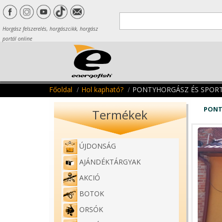
Horgász felszerelés, horgászcikk, horgász
portál online
Főoldal
Hol kapható?
PONTYHORGÁSZ ÉS SPOR
PONT
Termékek
ÚJDONSÁG
AJÁNDÉKTÁRGYAK
AKCIÓ
BOTOK
ORSÓK