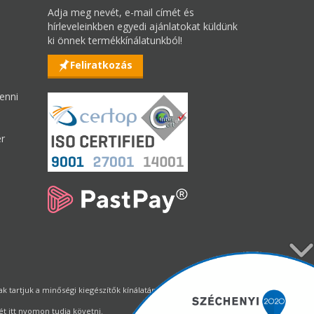
Adja meg nevét, e-mail címét és
hírleveleinkben egyedi ajánlatokat küldünk
ki önnek termékkínálatunkból!
Feliratkozás
enni
er
tartjuk a minőségi kiegészítők kínálatának állandó biztosítását.
t itt nyomon tudja követni.