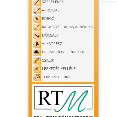
SZERELÉKEK
APRÓCIKK
FORGÓ
RAGADOZÓHALAS APRÓCIKK
MŰCSALI
ALKATRÉSZ
PROMÓCIÓS TERMÉKEK
CSALIK
LEGYEZÉS KELLÉKEI
TÓMONITORING