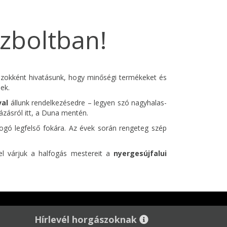
szboltban!
szokként hivatásunk, hogy minőségi termékeket és
ek.
val
állunk rendelkezésedre – legyen szó nagyhalas-
ázásról itt, a Duna mentén.
ogó legfelső fokára. Az évek során rengeteg szép
l várjuk a halfogás mestereit a
nyergesújfalui
Hírlevél horgászoknak