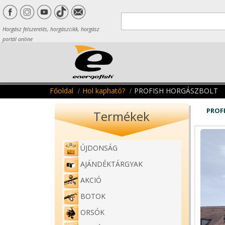
Horgász felszerelés, horgászcikk, horgász
portál online
Főoldal
Hol kapható?
PROFISH HORGÁSZBOLT
PROF
Termékek
ÚJDONSÁG
AJÁNDÉKTÁRGYAK
AKCIÓ
BOTOK
ORSÓK