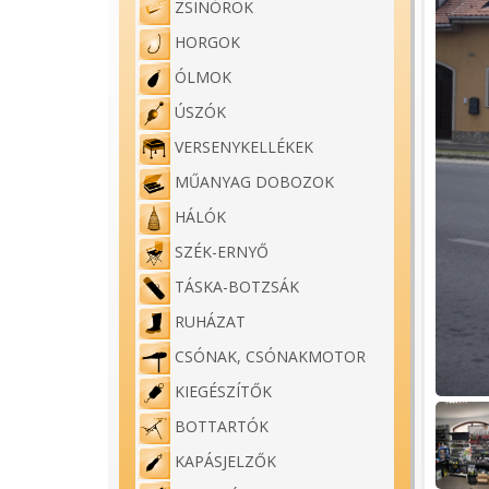
ZSINÓROK
HORGOK
ÓLMOK
ÚSZÓK
VERSENYKELLÉKEK
MŰANYAG DOBOZOK
HÁLÓK
SZÉK-ERNYŐ
TÁSKA-BOTZSÁK
RUHÁZAT
CSÓNAK, CSÓNAKMOTOR
KIEGÉSZÍTŐK
BOTTARTÓK
KAPÁSJELZŐK