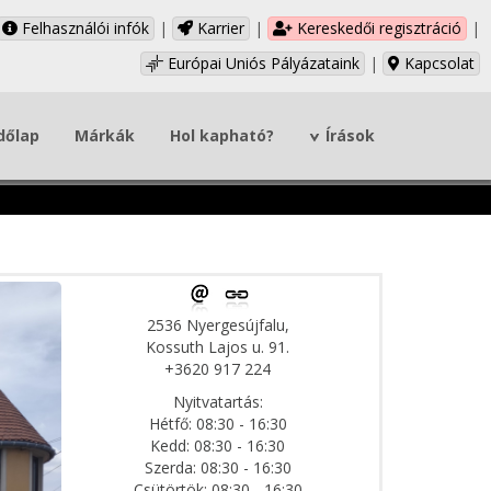
Felhasználói infók
|
Karrier
|
Kereskedői regisztráció
|
Európai Uniós Pályázataink
|
Kapcsolat
dőlap
Márkák
Hol kapható?
Írások
2536 Nyergesújfalu,
Kossuth Lajos u. 91.
+3620 917 224
Nyitvatartás:
Hétfő: 08:30 - 16:30
Kedd: 08:30 - 16:30
Szerda: 08:30 - 16:30
Csütörtök: 08:30 - 16:30