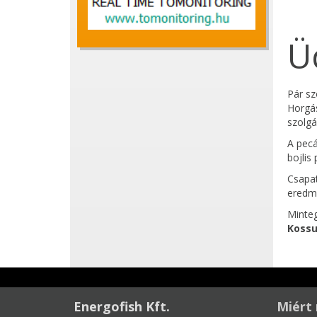
Ü
Pár sz
Horgás
szolgá
A pecá
bojlis
Csapat
eredm
Minteg
Kossu
Energofish Kft.
Miért 