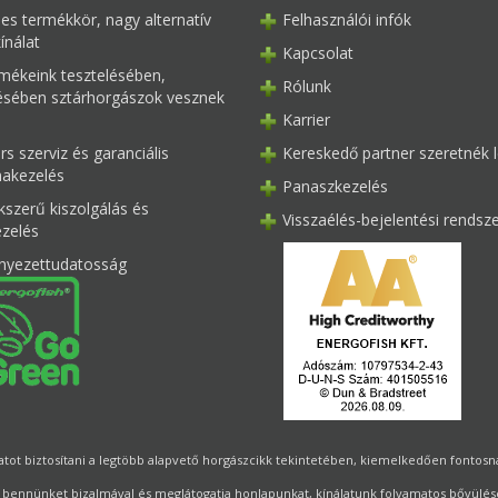
les termékkör, nagy alternatív
Felhasználói infók
ínálat
Kapcsolat
mékeink tesztelésében,
Rólunk
tésében sztárhorgászok vesznek
Karrier
s szerviz és garanciális
Kereskedő partner szeretnék l
akezelés
Panaszkezelés
kszerű kiszolgálás és
Visszaélés-bejelentési rendsz
ezelés
nyezettudatosság
ot biztosítani a legtöbb alapvető horgászcikk tekintetében, kiemelkedően fontosnak 
 bennünket bizalmával és meglátogatja honlapunkat, kínálatunk folyamatos bővülésé