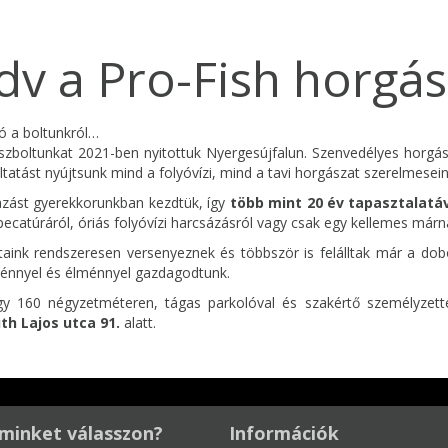
dv a Pro-Fish horgá
ó a boltunkról…
zboltunkat 2021-ben nyitottuk Nyergesújfalun. Szenvedélyes horgá
ltatást nyújtsunk mind a folyóvízi, mind a tavi horgászat szerelmesein
zást gyerekkorunkban kezdtük, így
több mint 20 év tapasztalatá
 pecatúráról, óriás folyóvízi harcsázásról vagy csak egy kellemes márn
aink rendszeresen versenyeznek és többször is felálltak már a dob
énnyel és élménnyel gazdagodtunk.
y 160 négyzetméteren, tágas parkolóval és szakértő személyzette
th Lajos utca 91.
alatt.
minket válasszon?
Információk