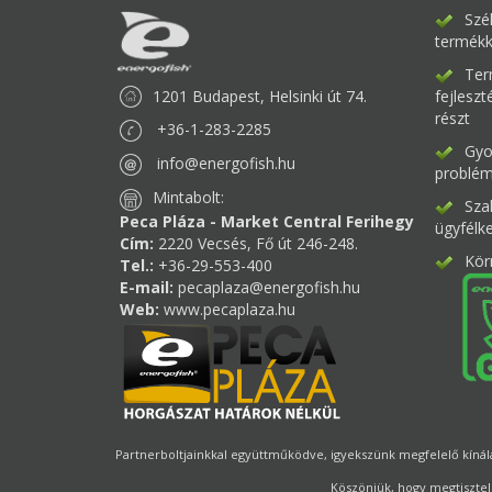
Szé
termékk
Ter
1201 Budapest, Helsinki út 74.
fejlesz
részt
+36-1-283-2285
Gyor
info@energofish.hu
problém
Mintabolt:
Sza
Peca Pláza - Market Central Ferihegy
ügyfélk
Cím:
2220 Vecsés, Fő út 246-248.
Kör
Tel.:
+36-29-553-400
E-mail:
pecaplaza@energofish.hu
Web:
www.pecaplaza.hu
Partnerboltjainkkal együttműködve, igyekszünk megfelelő kínálat
Köszönjük, hogy megtisztel