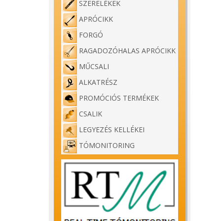
SZERELÉKEK
APRÓCIKK
FORGÓ
RAGADOZÓHALAS APRÓCIKK
MŰCSALI
ALKATRÉSZ
PROMÓCIÓS TERMÉKEK
CSALIK
LEGYEZÉS KELLÉKEI
TÓMONITORING