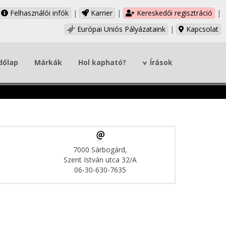
Felhasználói infók
|
Karrier
|
Kereskedői regisztráció
|
Európai Uniós Pályázataink
|
Kapcsolat
dőlap
Márkák
Hol kapható?
Írások
7000 Sárbogárd,
Szent István utca 32/A
06-30-630-7635