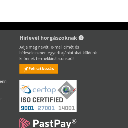
Hírlevél horgászoknak
Adja meg nevét, e-mail címét és
hírleveleinkben egyedi ajánlatokat küldünk
ki önnek termékkínálatunkból!
Feliratkozás
enni
er