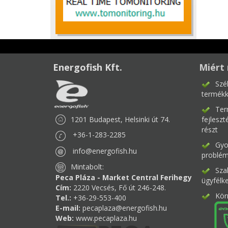
Energofish Kft.
Miért 
Szé
termékk
Ter
1201 Budapest, Helsinki út 74.
fejlesz
részt
+36-1-283-2285
Gyor
info@energofish.hu
problém
Mintabolt:
Sza
Peca Pláza - Market Central Ferihegy
ügyfélk
Cím:
2220 Vecsés, Fő út 246-248.
Kör
Tel.:
+36-29-553-400
E-mail:
pecaplaza@energofish.hu
Web:
www.pecaplaza.hu