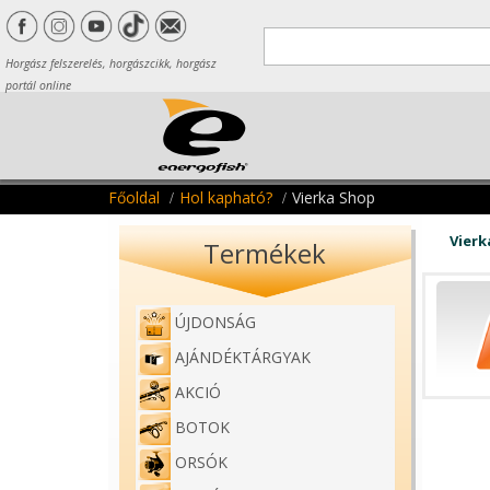
Horgász felszerelés, horgászcikk, horgász
portál online
Főoldal
Hol kapható?
Vierka Shop
Vierk
Termékek
ÚJDONSÁG
AJÁNDÉKTÁRGYAK
AKCIÓ
BOTOK
ORSÓK