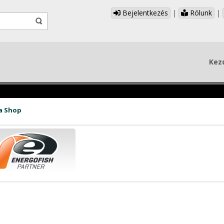
Bejelentkezés
|
Rólunk
|
Kez
a Shop