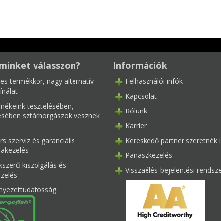
minket válasszon?
Információk
les termékkör, nagy alternatív
Felhasználói infók
ínálat
Kapcsolat
mékeink tesztelésében,
Rólunk
tésében sztárhorgászok vesznek
Karrier
s szerviz és garanciális
Kereskedő partner szeretnék l
akezelés
Panaszkezelés
kszerű kiszolgálás és
Visszaélés-bejelentési rendsz
ezelés
nyezettudatosság