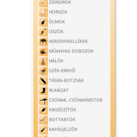
ZSINÓROK
HORGOK
ÓLMOK
ÚSZÓK
VERSENYKELLÉKEK
MŰANYAG DOBOZOK
HÁLÓK
SZÉK-ERNYŐ
TÁSKA-BOTZSÁK
RUHÁZAT
CSÓNAK, CSÓNAKMOTOR
KIEGÉSZÍTŐK
BOTTARTÓK
KAPÁSJELZŐK