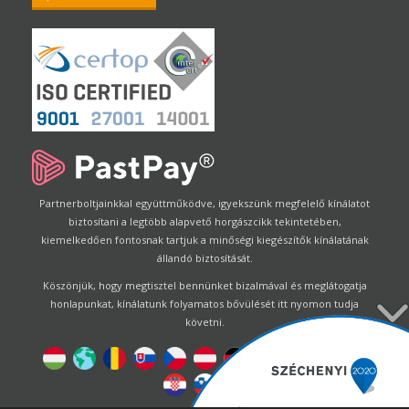
Partnerboltjainkkal együttműködve, igyekszünk megfelelő kínálatot
biztosítani a legtöbb alapvető horgászcikk tekintetében,
kiemelkedően fontosnak tartjuk a minőségi kiegészítők kínálatának
állandó biztosítását.
Köszönjük, hogy megtisztel bennünket bizalmával és meglátogatja
honlapunkat, kínálatunk folyamatos bővülését itt nyomon tudja
követni.