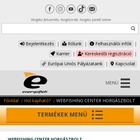
Horgász felszerelés, horgászcikk, horgász portál online
Bejelentkezés
|
Rólunk
|
Felhasználói infók
|
Karrier
|
Kereskedői regisztráció
|
Európai Uniós Pályázataink
|
Kapcsolat
MENÜ
Főoldal
Hol kapható?
WEBFISHING CENTER HORGÁSZBOLT
TERMÉKEK MENÜ
WEBFISHING CENTER HORGÁSZBOLT