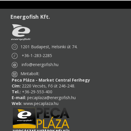
Energofish Kft.
1201 Budapest, Helsinki út 74.
+36-1-283-2285
info@energofish.hu
Mintabolt:
Peca Pláza - Market Central Ferihegy
Cím:
2220 Vecsés, Fő út 246-248.
Tel.:
+36-29-553-400
E-mail:
pecaplaza@energofish.hu
Web:
www.pecaplaza.hu