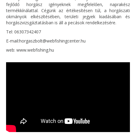
fejlődő horgász igényeknek megfelelően, naprakész
termékkínálattal. Cégünk az értékesítésen túl, a horgászati
okmányok elkészítésében, területi jegyek kiadásában és
horgászvizsgáztatásban is áll a pecások rendelkezésére.
Tel: 06307342407
E-mail:
horgaszbolt@webfishingcenter.hu
web: www.webfishing.hu