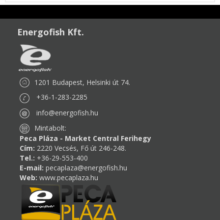
Energofish Kft.
1201 Budapest, Helsinki út 74.
+36-1-283-2285
info@energofish.hu
Mintabolt:
Peca Pláza - Market Central Ferihegy
Cím:
2220 Vecsés, Fő út 246-248.
Tel.:
+36-29-553-400
E-mail:
pecaplaza@energofish.hu
Web:
www.pecaplaza.hu