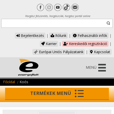
Horgász felszerelés, horgászcikk, horgász portál online
Bejelentkezés
|
Rólunk
|
Felhasználói infók
|
Karrier
|
Kereskedői regisztráció
|
Európai Uniós Pályázataink
|
Kapcsolat
MENÜ
Főoldal
Koós
TERMÉKEK MENÜ