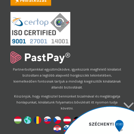
Feliratkozás
Partnerboltjainkkal együttműködve, igyekszünk megfelelő kínálatot
biztosítani a legtöbb alapvető horgászcikk tekintetében,
kiemelkedően fontosnak tartjuk a minőségi kiegészítők kínálatának
állandó biztosítását.
Köszönjük, hogy megtisztel bennünket bizalmával és meglátogatja
honlapunkat, kínálatunk folyamatos bővülését itt nyomon tudja
követni.