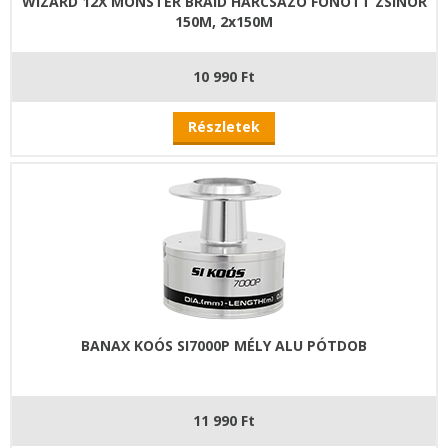
WIZARD 12X MONSTER BRAID HARCSÁZÓ FONOTT ZSINÓR
150M, 2x150M
10 990 Ft
Részletek
BANAX KOÓS SI7000P MÉLY ALU PÓTDOB
11 990 Ft