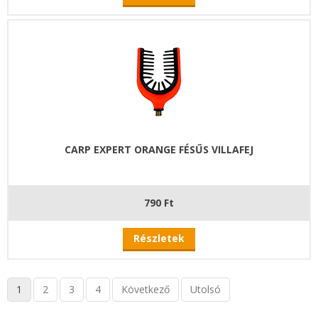
CARP EXPERT ORANGE FÉSŰS VILLAFEJ
790 Ft
Részletek
1
2
3
4
Következő
Utolsó