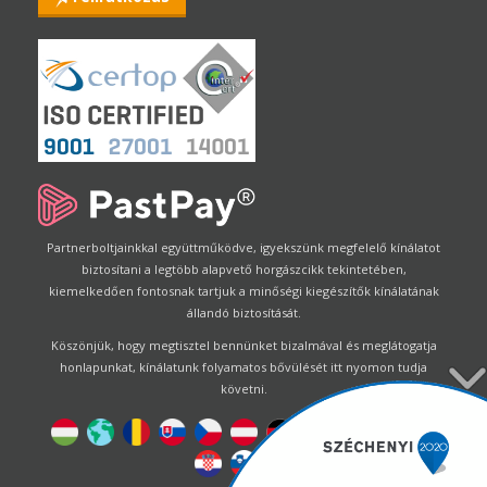
Partnerboltjainkkal együttműködve, igyekszünk megfelelő kínálatot
biztosítani a legtöbb alapvető horgászcikk tekintetében,
kiemelkedően fontosnak tartjuk a minőségi kiegészítők kínálatának
állandó biztosítását.
Köszönjük, hogy megtisztel bennünket bizalmával és meglátogatja
honlapunkat, kínálatunk folyamatos bővülését itt nyomon tudja
követni.