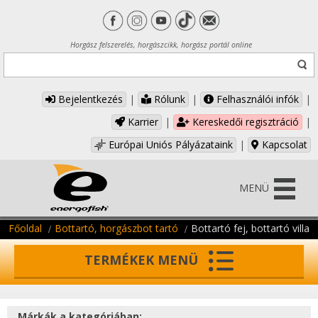
Horgász felszerelés, horgászcikk, horgász portál online
Bejelentkezés
|
Rólunk
|
Felhasználói infók
|
Karrier
|
Kereskedői regisztráció
|
Európai Uniós Pályázataink
|
Kapcsolat
MENÜ
Főoldal
Bottartó, horgászbot tartó
Bottartó fej, bottartó villa
TERMÉKEK MENÜ
Márkák a kategóriában: