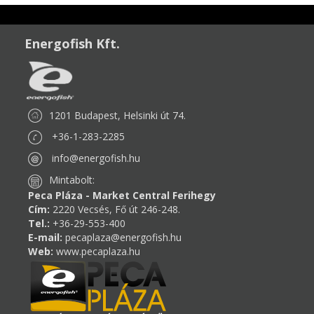
Energofish Kft.
1201 Budapest, Helsinki út 74.
+36-1-283-2285
info@energofish.hu
Mintabolt:
Peca Pláza - Market Central Ferihegy
Cím:
2220 Vecsés, Fő út 246-248.
Tel.:
+36-29-553-400
E-mail:
pecaplaza@energofish.hu
Web:
www.pecaplaza.hu