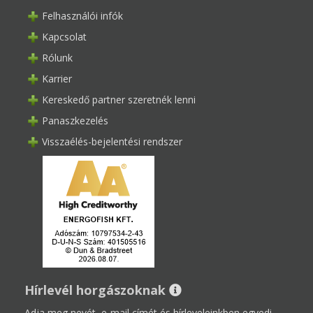
Felhasználói infók
Kapcsolat
Rólunk
Karrier
Kereskedő partner szeretnék lenni
Panaszkezelés
Visszaélés-bejelentési rendszer
Hírlevél horgászoknak
Adja meg nevét, e-mail címét és hírleveleinkben egyedi