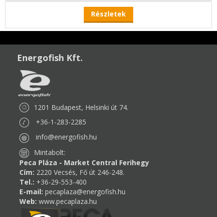
Részletek
Energofish Kft.
1201 Budapest, Helsinki út 74.
+36-1-283-2285
info@energofish.hu
Mintabolt:
Peca Pláza - Market Central Ferihegy
Cím:
2220 Vecsés, Fő út 246-248.
Tel.:
+36-29-553-400
E-mail:
pecaplaza@energofish.hu
Web:
www.pecaplaza.hu