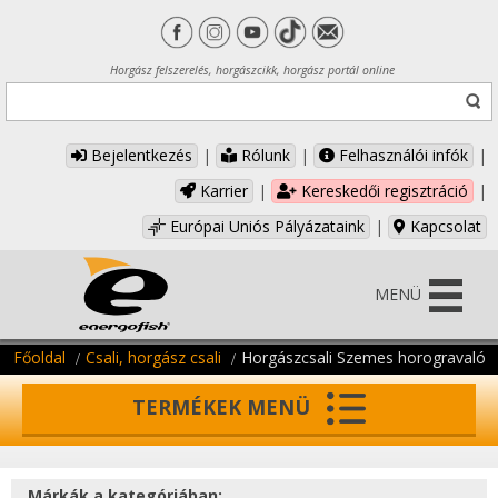
Horgász felszerelés, horgászcikk, horgász portál online
Bejelentkezés
|
Rólunk
|
Felhasználói infók
|
Karrier
|
Kereskedői regisztráció
|
Európai Uniós Pályázataink
|
Kapcsolat
MENÜ
Főoldal
Csali, horgász csali
Horgászcsali Szemes horogravaló
TERMÉKEK MENÜ
Márkák a kategóriában: