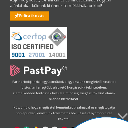
ajánlatokat küldünk ki önnek termékkínálatunkból!
Feliratkozás
Partnerboltjainkkal együttműködve, igyekszünk megfelelő kínálatot
biztosítani a legtöbb alapvető horgászcikk tekintetében,
kiemelkedően fontosnak tartjuk a minőségi kiegészítők kínálatának
állandó biztosítását.
Köszönjük, hogy megtisztel bennünket bizalmával és meglátogatja
honlapunkat, kínálatunk folyamatos bővülését itt nyomon tudja
követni.