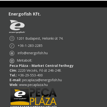
Energofish Kft.
1201 Budapest, Helsinki út 74.
+36-1-283-2285
info@energofish.hu
Mintabolt:
Peca Pláza - Market Central Ferihegy
Cím:
2220 Vecsés, Fő út 246-248.
Tel.:
+36-29-553-400
E-mail:
pecaplaza@energofish.hu
Web:
www.pecaplaza.hu