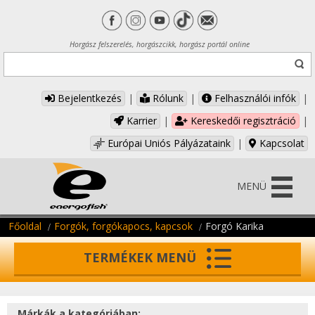
Horgász felszerelés, horgászcikk, horgász portál online
Bejelentkezés
|
Rólunk
|
Felhasználói infók
|
Karrier
|
Kereskedői regisztráció
|
Európai Uniós Pályázataink
|
Kapcsolat
MENÜ
Főoldal
Forgók, forgókapocs, kapcsok
Forgó Karika
TERMÉKEK MENÜ
Márkák a kategóriában: