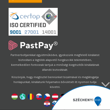
Partnerboltjainkkal együttműködve, igyekszünk megfelelő kínálatot
biztosítani a legtöbb alapvető horgászcikk tekintetében,
kiemelkedően fontosnak tartjuk a minőségi kiegészítők kínálatának
állandó biztosítását.
Köszönjük, hogy megtisztel bennünket bizalmával és meglátogatja
honlapunkat, kínálatunk folyamatos bővülését itt nyomon tudja
követni.