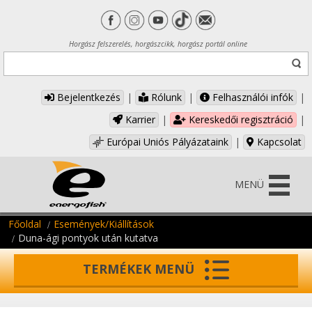
Horgász felszerelés, horgászcikk, horgász portál online
Bejelentkezés
|
Rólunk
|
Felhasználói infók
|
Karrier
|
Kereskedői regisztráció
|
Európai Uniós Pályázataink
|
Kapcsolat
MENÜ
Főoldal
Események/Kiállítások
Duna-ági pontyok után kutatva
TERMÉKEK MENÜ