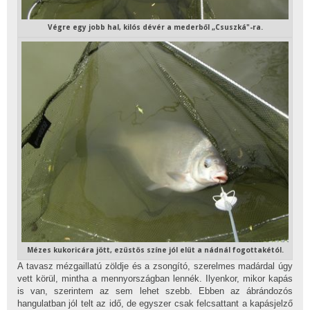
Végre egy jobb hal, kilós dévér a mederből „Csuszká"-ra.
Mézes kukoricára jött, ezüstös színe jól elüt a nádnál fogottakétól.
A tavasz mézgaillatú zöldje és a zsongító, szerelmes madárdal úgy
vett körül, mintha a mennyországban lennék. Ilyenkor, mikor kapás
is van, szerintem az sem lehet szebb. Ebben az ábrándozós
hangulatban jól telt az idő, de egyszer csak felcsattant a kapásjelző