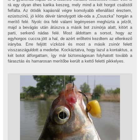
rá egy olyan éhes karika keszeg, mely mind a két horgot csalistól
felfalta. Az ötödik kapásnál végre komolyabb ellenállást éreztem,
ezüstszínű, jó kilós dévér támolygott ide-oda a „Csuszka" horgán a
merítő felé. Nyolc óra felé valami legényesen meghúzta a jelzőt,
majd a bevágás után átúszva a másik bot zsinórja alatt, kitört a
parti, serkenő nádas felé. Most áldottam a sorsot, hogy az
egyhorgos cuccra jött a hal, de azért erőltetni kezdtem az ellenkező
irányba. Erre feljött vízközé és most a másik zsinór felett
visszaszáguldott a mederbe. Kockáztatva, hogy lazul a kontaktus, a
két botot átforgattam, így már biztonságosan folyhatott tovább a
fárasztás és hamarosan merítőbe került a kettő feletti pikkelyes.