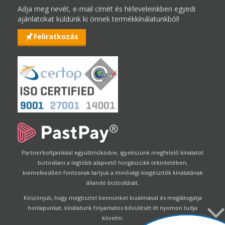
Adja meg nevét, e-mail címét és hírleveleinkben egyedi
ajánlatokat küldünk ki önnek termékkínálatunkból!
Feliratkozás
Partnerboltjainkkal együttműködve, igyekszünk megfelelő kínálatot
biztosítani a legtöbb alapvető horgászcikk tekintetében,
kiemelkedően fontosnak tartjuk a minőségi kiegészítők kínálatának
állandó biztosítását.
Köszönjük, hogy megtisztel bennünket bizalmával és meglátogatja
honlapunkat, kínálatunk folyamatos bővülését itt nyomon tudja
követni.