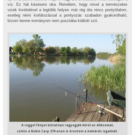
víz. Ez hát késésem oka. Remélem, hogy mivel a természetes
vizek kivételével a legtöbb helyen már rég óta nincs pontytilalom,
esetleg némi korlátozással a pontyozás szabadon gyakorolható,
bízom benne irományom nem pusztába kiáltott szó.
A reggel fényei biztatóan ragyogják körül az állásomat,
szinte a Rubin Carp 270-esen is éreztem a halvárás izgalmát.