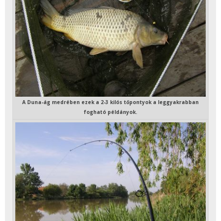
A Duna-ág medrében ezek a 2-3 kilós tőpontyok a leggyakrabban
fogható példányok.