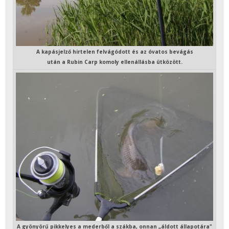
A kapásjelző hirtelen felvágódott és az óvatos bevágás
után a Rubin Carp komoly ellenállásba ütközött.
A gyönyörű pikkelyes a mederből a szákba, onnan „áldott állapotára"