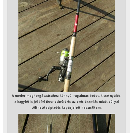
A meder meghorgászásához könnyű, rugalmas botot, kissé nyúlós,
a kagylót is jól bíró fluor zsinórt és az erős áramlás miatt súllyal
tölthető csiptetős kapásjelzőt használtam.