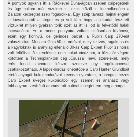
A pontyok ugyanis itt a Ráckevei Duna-ágban szépen csipegetnek
és úgy hallom más vizeken is, ezek közül is kiemelkedően a
Balaton kecsegtet szép fogásokkal. Egy szép tavaszi hajnal engem
is kicsalogatott a stégre és jó volt látni hogy a pirkadat feszített
víztükrét milyen gyakran törik szét az itt is, ott is felvetődő halak
loccsanásai. Én a meder pontyaira voltam elsősorban kíváncsi,
ezért egy könnyű, de gerinces pálcát, a Rubin Carp 270-est
választottam Monaco Gulp 50-es orsóval, mely szívós, rugalmas és
a kagylóknak is aránylag ellenálló 30-as Carp Expert Fluor zsinórral
volt feltöltve. A szereléssel nem sokat cicáztam, a főzsinór végére
kötöttem a Technoplankton cég „Csusza" nevű szerelékét, mely
erős fonott zsinóron, készre szerelve egy forgókapoccsal
csatlakoztatható. A lapos-bordás önetetőbe a Carp Hunter Grundbait
etető anyagát kukoricadarával keverve nyomtam, a horogra mézes
Carp Expert üveges kukoricából egy szemet és ananász vagy
fokhagyma ízesítésű aromásított pufival lebegtettem meg a horgot.