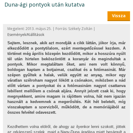
Duna-ági pontyok után kutatva
Vissza
Megjelent: 2013. május 25. | Forrás: Székely Zoltán |
Események/Kiállítások
Sejtem, lesznek, akik azt mondják a cikk láttán, jókor írja, már
elkezdődött a pontytilalom, ezért mentegetőzéssel kezdem. A
történet még április közepén kezdődött, mikor a hosszúra nyúlt
tél után hirtelen beköszöntött a koranyár és megindultak a
pontyok. Mikor megtaláltam őket, ami nem volt könnyű,
boldogan kaptam a botjaimat, csalikat és a fotómasinát. Már
szépen gyűltek a halak, velük együtt az anyag, mikor egy
váratlan szélroham nagyot lökött a csónakon, miközben a nád
előtt vártam a pontyokat és a fotómasinám nagyot csattanva
lebillent mellőlem a csónak aljára. Annyit jelzett csak ki, hogy
megnyekkent, amire magam is rájöttem volna, hát nem igazán
használt a kedvemnek a megerősítés. Két hét beletelt, míg
visszakaptam a szervizből, működött, de a memóriájából az
összes felvétel odaveszett.
Kezdhettem volna elölről, de ahogy az ilyenkor lenni szokott, jöttek
az orkánszerű szelek, majd a Nagy-Duna áradása miatt besárgult a