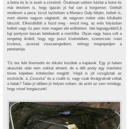
a botra és le is esett a zsinórról. Óvatosan vettem kézbe a botot és
már éreztem is, hogy igazán jó hal van a horgomon. Görbült
rendesen a peca, kicsit lazítottam a Monaco Gulp fékjén, kellett is,
mert eleinte nagyon vágtatott, de negyven méter után kifulladni
látszott. Elkezdődött a húzd meg - erezd meg, az erős folyásban
kellett vagy tíz perc mire magam elé erőltettem. Idei legnagyobb/5,6
kg/ pontyom lassan belebukott a merítőbe. Olyan nagy hasa volt a
rengeteg ikrától, hogy egy puszi kíséretében, szerencsés ívást
kívánva, azonnal visszaengedtem, nehogy megrepedjen a
petetartója.
Tíz óra felé finomodni és ritkulni kezdtek a kapások. Egy jó halam
akasztás után nem sokkal elment, de a déli ponty egy másfeles
töves képében kötelezően megjött. Végül is jól vizsgáztak az
eszközök, a „Csuszka" és a csalik is, vagy csak étvágyuknál voltak
a halak? Talán jó időben jó helyen voltam, de azért az sem mindegy,
hogy mivel horgászunk!