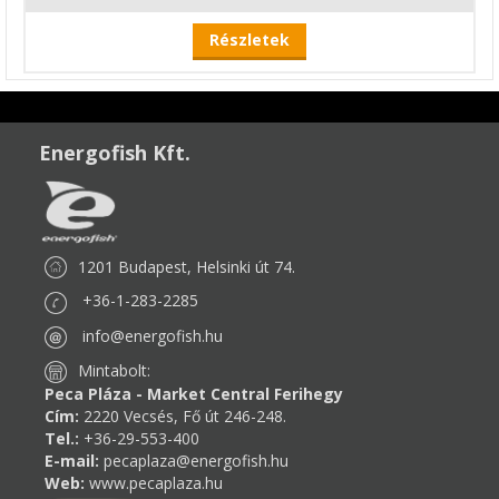
Részletek
Energofish Kft.
1201 Budapest, Helsinki út 74.
+36-1-283-2285
info@energofish.hu
Mintabolt:
Peca Pláza - Market Central Ferihegy
Cím:
2220 Vecsés, Fő út 246-248.
Tel.:
+36-29-553-400
E-mail:
pecaplaza@energofish.hu
Web:
www.pecaplaza.hu