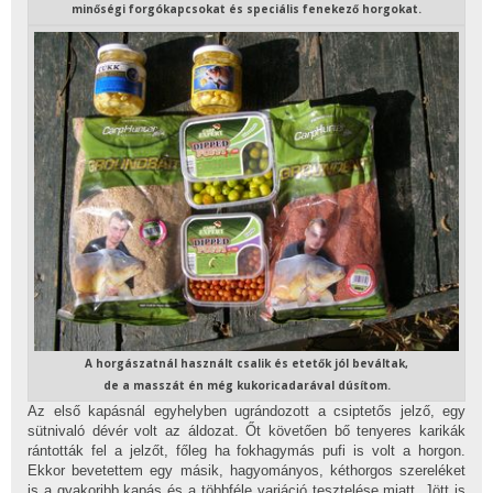
minőségi forgókapcsokat és speciális fenekező horgokat.
A horgászatnál használt csalik és etetők jól beváltak,
de a masszát én még kukoricadarával dúsítom.
Az első kapásnál egyhelyben ugrándozott a csiptetős jelző, egy
sütnivaló dévér volt az áldozat. Őt követően bő tenyeres karikák
rántották fel a jelzőt, főleg ha fokhagymás pufi is volt a horgon.
Ekkor bevetettem egy másik, hagyományos, kéthorgos szereléket
is a gyakoribb kapás és a többféle variáció tesztelése miatt. Jött is