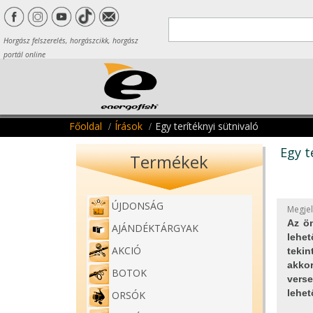
Horgász felszerelés, horgászcikk, horgász
portál online
Főoldal
Írások
Egy terítéknyi sütnivaló
Egy t
Termékek
ÚJDONSÁG
Megjel
Az ön
AJÁNDÉKTÁRGYAK
lehet
AKCIÓ
teki
akko
BOTOK
verse
lehet
ORSÓK