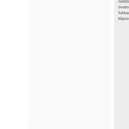
nádda
óvato
fokba
klips