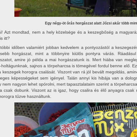
Egy négy-öt órás horgászat alatt Józsi akár több mint
si! Azt mondtad, nem a hely közelsége és a keszegbőség a magyaráz
is itt?
utóbbi időben valamiért jobban kedvelem a pontyozástól a keszegezés
sebb horgászat, mint a többnyire kiülős pontyra várás. Ráadásu
szatot, amire jó példa a mai horgászatunk is. Mert hiába van megl
-holtágunknak, sajnos a törpeharcsa is tömegével fordul benne elő. Ez
 keszegek horogra csalását. Viszont van rá jól bevált megoldás, ami
leges képességeket sem igényel. Talán annyi kis hibája van a dologn
y nem nagyon lehet spórolni, mert tapasztalataim szerint a törpeharcs
ra csak dobunk. Viszont az is igaz, hogy csalira és élő anyagra csak mi
horogra tűzve használtunk.