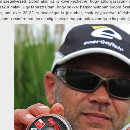
l szegélyezett. Ebből akár az is következhetne, hogy áthorgásszunk
sak a halak. Úgy tapasztaltam, hogy sokkal hatékonyabban tudom őket 
n, ami akár 20-22 m távolságot is jelenthet, csak egy kicsivel túl
zelem a zsinóromat, és mindig kinézek magamnak valamilyen fix pontot, 