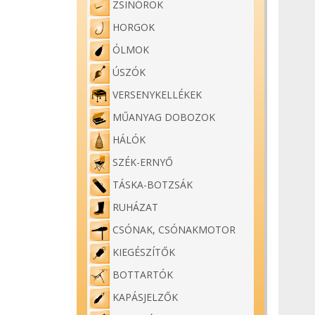
ZSINÓROK
HORGOK
ÓLMOK
ÚSZÓK
VERSENYKELLÉKEK
MŰANYAG DOBOZOK
HÁLÓK
SZÉK-ERNYŐ
TÁSKA-BOTZSÁK
RUHÁZAT
CSÓNAK, CSÓNAKMOTOR
KIEGÉSZÍTŐK
BOTTARTÓK
KAPÁSJELZŐK