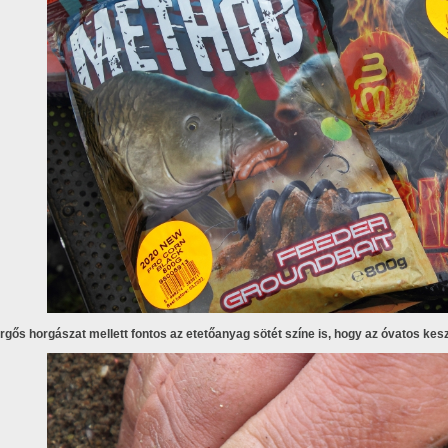
rgős horgászat mellett fontos az etetőanyag sötét színe is, hogy az óvatos ke