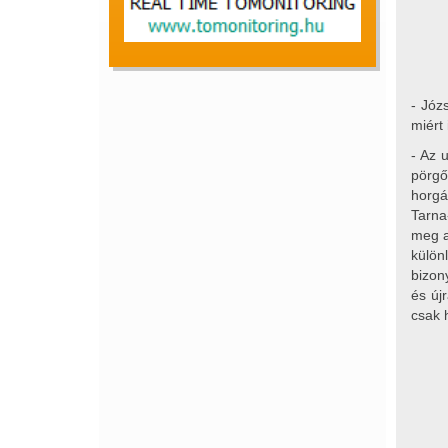
- Józ
miért 
- Az 
pörgő
horgá
Tarna
meg a
külön
bizon
és új
csak 