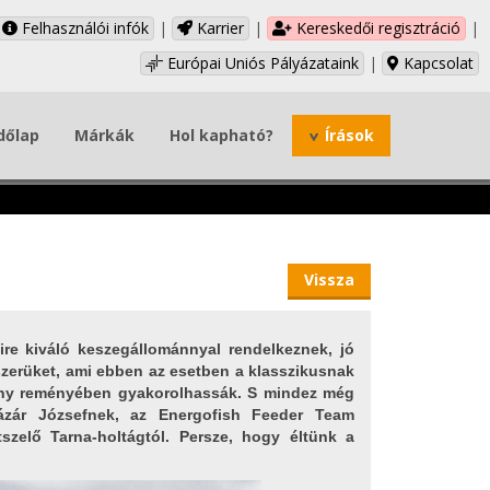
Felhasználói infók
|
Karrier
|
Kereskedői regisztráció
|
Európai Uniós Pályázataink
|
Kapcsolat
dőlap
Márkák
Hol kapható?
Írások
Vissza
re kiváló keszegállománnyal rendelkeznek, jó
zerüket, ami ebben az esetben a klasszikusnak
ány reményében gyakorolhassák. S mindez még
ázár Józsefnek, az Energofish Feeder Team
tszelő Tarna-holtágtól. Persze, hogy éltünk a