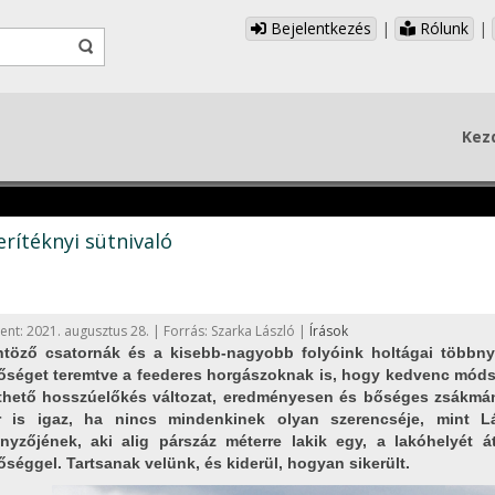
Bejelentkezés
|
Rólunk
|
Kez
erítéknyi sütnivaló
ent: 2021. augusztus 28. | Forrás: Szarka László |
Írások
töző csatornák és a kisebb-nagyobb folyóink holtágai többnyi
őséget teremtve a feederes horgászoknak is, hogy kedvenc móds
nthető hosszúelőkés változat, eredményesen és bőséges zsákm
r is igaz, ha nincs mindenkinek olyan szerencséje, mint L
nyzőjének, aki alig párszáz méterre lakik egy, a lakóhelyét á
őséggel. Tartsanak velünk, és kiderül, hogyan sikerült.