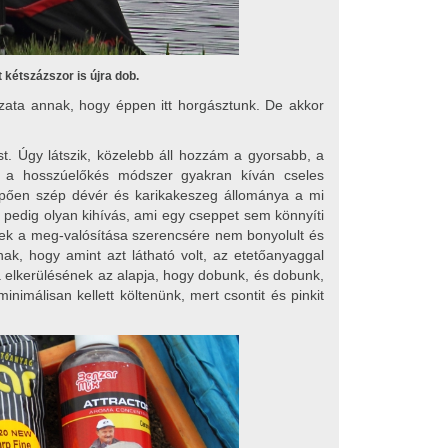
 kétszázszor is újra dob.
ata annak, hogy éppen itt horgásztunk. De akkor
t. Úgy látszik, közelebb áll hozzám a gyorsabb, a
l a hosszúelőkés módszer gyakran kíván cseles
epően szép dévér és karikakeszeg állománya a mi
 pedig olyan kihívás, ami egy cseppet sem könnyíti
nek a meg-valósítása szerencsére nem bonyolult és
ak, hogy amint azt látható volt, az etetőanyaggal
a elkerülésének az alapja, hogy dobunk, és dobunk,
nimálisan kellett költenünk, mert csontit és pinkit