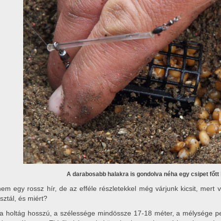
A darabosabb halakra is gondolva néha egy csipet főtt 
nem egy rossz hír, de az efféle részletekkel még várjunk kicsit, mert
sztál, és miért?
 a holtág hosszú, a szélessége mindössze 17-18 méter, a mélysége ped