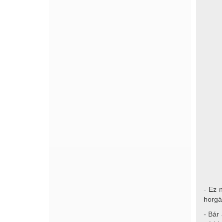
- Ez 
horgá
- Bár