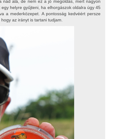
 a nád alá, de nem ez a jó megoldás, mert nagyon
egy helyre gyűjteni, ha elhorgászok oldalra úgy 45
dobva a mederközepet. A pontosság kedvéért persze
hogy az irányt is tartani tudjam.