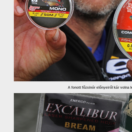
A fonott főzsinór előnyeiről kár volna