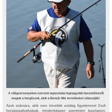
A világversenyeken szerzett tapasztalat legnagyobb haszonélvezői
maguk a horgászok, akik a Benzár Mix termékeket választják!
Azok számára, akik nem követték ezidáig figyelemmel Zsolt
horgászpályafutását, mindenképpen szeretném leszögezni,