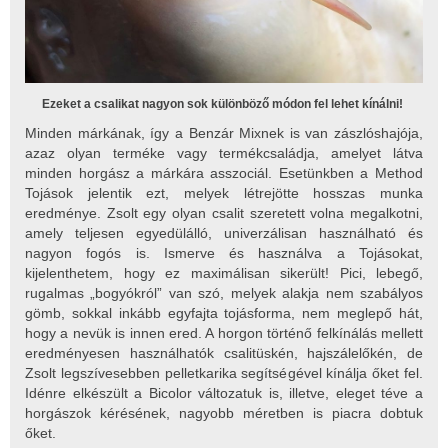
Ezeket a csalikat nagyon sok különböző módon fel lehet kínálni!
Minden márkának, így a Benzár Mixnek is van zászlóshajója,
azaz olyan terméke vagy termékcsaládja, amelyet látva
minden horgász a márkára asszociál. Esetünkben a Method
Tojások jelentik ezt, melyek létrejötte hosszas munka
eredménye. Zsolt egy olyan csalit szeretett volna megalkotni,
amely teljesen egyedülálló, univerzálisan használható és
nagyon fogós is. Ismerve és használva a Tojásokat,
kijelenthetem, hogy ez maximálisan sikerült! Pici, lebegő,
rugalmas „bogyókról” van szó, melyek alakja nem szabályos
gömb, sokkal inkább egyfajta tojásforma, nem meglepő hát,
hogy a nevük is innen ered. A horgon történő felkínálás mellett
eredményesen használhatók csalitüskén, hajszálelőkén, de
Zsolt legszívesebben pelletkarika segítségével kínálja őket fel.
Idénre elkészült a Bicolor változatuk is, illetve, eleget téve a
horgászok kérésének, nagyobb méretben is piacra dobtuk
őket.