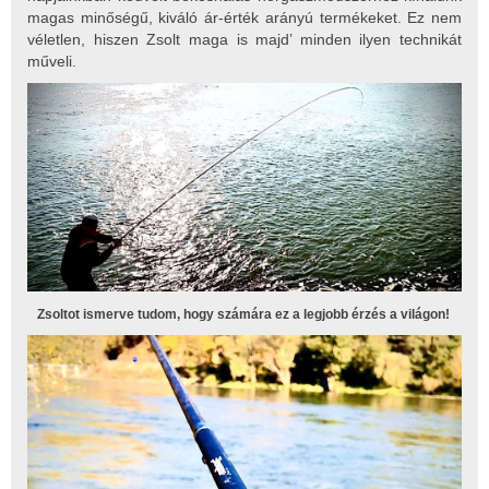
magas minőségű, kiváló ár-érték arányú termékeket. Ez nem
véletlen, hiszen Zsolt maga is majd’ minden ilyen technikát
műveli.
Zsoltot ismerve tudom, hogy számára ez a legjobb érzés a világon!