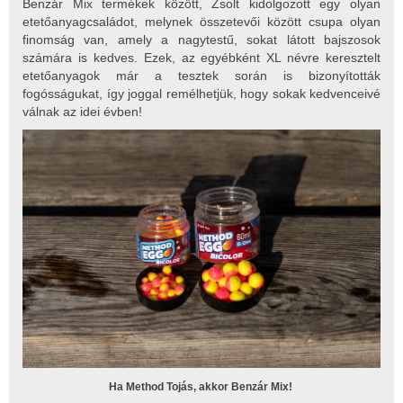
Benzár Mix termékek között, Zsolt kidolgozott egy olyan
etetőanyagcsaládot, melynek összetevői között csupa olyan
finomság van, amely a nagytestű, sokat látott bajszosok
számára is kedves. Ezek, az egyébként XL névre keresztelt
etetőanyagok már a tesztek során is bizonyították
fogósságukat, így joggal remélhetjük, hogy sokak kedvenceivé
válnak az idei évben!
Ha Method Tojás, akkor Benzár Mix!