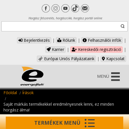
Horgász felszerelés, horgászcikk, horgász portál online
Bejelentkezés
|
Rólunk
|
Felhasználói infók
|
Karrier
|
Kereskedői regisztráció
|
Európai Uniós Pályázataink
|
Kapcsolat
MENÜ
Főoldal
Írások
Saját márkás termékekkel eredményesnek lenni, ez minden
horgász álma!
TERMÉKEK MENÜ