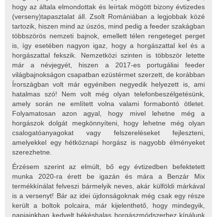
hogy az általa elmondottak és leírtak mögött bizony évtizedes
(verseny)tapasztalat áll. Zsolt Romániában a legjobbak közé
tartozik, hiszen mind az úszós, mind pedig a feeder szakágban
többszörös nemzeti bajnok, emellett télen rengeteget perget
is, így esetében nagyon igaz, hogy a horgászattal kel és a
horgászattal fekszik. Nemzetközi szinten is többször letette
már a névjegyét, hiszen a 2017-es portugáliai feeder
világbajnokságon csapatban ezüstérmet szerzett, de korábban
Írországban volt már egyéniben negyedik helyezett is, ami
hatalmas szó! Nem volt még olyan telefonbeszélgetésünk,
amely során ne említett volna valami formabontó ötletet.
Folyamatosan azon agyal, hogy mivel lehetne még a
horgászok dolgát megkönnyíteni, hogy lehetne még olyan
csalogatóanyagokat vagy felszereléseket fejleszteni,
amelyekkel egy hétköznapi horgász is nagyobb élményeket
szerezhetne.
Érzésem szerint az elmúlt, bő egy évtizedben befektetett
munka 2020-ra érett be igazán és mára a Benzár Mix
termékkínálat felveszi bármelyik neves, akár külföldi márkával
is a versenyt! Bár az idei újdonságoknak még csak egy része
került a boltok polcaira, már kijelenthető, hogy mindegyik,
napjainkban kedvelt békéshalas horgászmódszerhez kínálunk