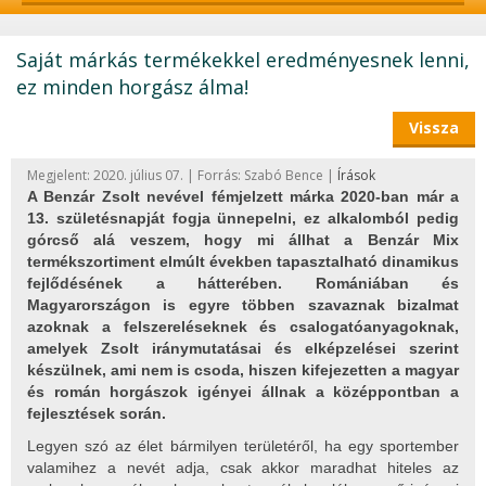
Saját márkás termékekkel eredményesnek lenni,
ez minden horgász álma!
Vissza
Megjelent: 2020. július 07. | Forrás: Szabó Bence |
Írások
A Benzár Zsolt nevével fémjelzett márka 2020-ban már a
13. születésnapját fogja ünnepelni, ez alkalomból pedig
górcső alá veszem, hogy mi állhat a Benzár Mix
termékszortiment elmúlt években tapasztalható dinamikus
fejlődésének a hátterében. Romániában és
Magyarországon is egyre többen szavaznak bizalmat
azoknak a felszereléseknek és csalogatóanyagoknak,
amelyek Zsolt iránymutatásai és elképzelései szerint
készülnek, ami nem is csoda, hiszen kifejezetten a magyar
és román horgászok igényei állnak a középpontban a
fejlesztések során.
Legyen szó az élet bármilyen területéről, ha egy sportember
valamihez a nevét adja, csak akkor maradhat hiteles az