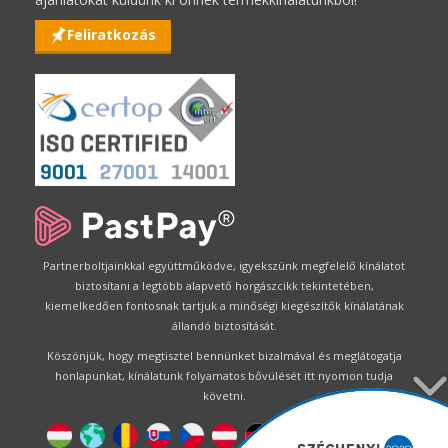
Feliratkozás
Partnerboltjainkkal együttműködve, igyekszünk megfelelő kínálatot
biztosítani a legtöbb alapvető horgászcikk tekintetében,
kiemelkedően fontosnak tartjuk a minőségi kiegészítők kínálatának
állandó biztosítását.
Köszönjük, hogy megtisztel bennünket bizalmával és meglátogatja
honlapunkat, kínálatunk folyamatos bővülését itt nyomon tudja
követni.