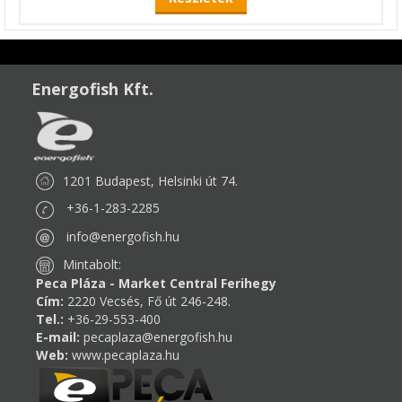
Energofish Kft.
1201 Budapest, Helsinki út 74.
+36-1-283-2285
info@energofish.hu
Mintabolt:
Peca Pláza - Market Central Ferihegy
Cím:
2220 Vecsés, Fő út 246-248.
Tel.:
+36-29-553-400
E-mail:
pecaplaza@energofish.hu
Web:
www.pecaplaza.hu