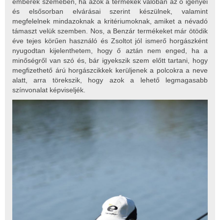
emberek szemében, ha azok a termékek valóban az ő igényei
és elsősorban elvárásai szerint készülnek, valamint
megfelelnek mindazoknak a kritériumoknak, amiket a névadó
támaszt velük szemben. Nos, a Benzár termékeket már ötödik
éve tejes körűen használó és Zsoltot jól ismerő horgászként
nyugodtan kijelenthetem, hogy ő aztán nem enged, ha a
minőségről van szó és, bár igyekszik szem előtt tartani, hogy
megfizethető árú horgászcikkek kerüljenek a polcokra a neve
alatt, arra törekszik, hogy azok a lehető legmagasabb
színvonalat képviseljék.