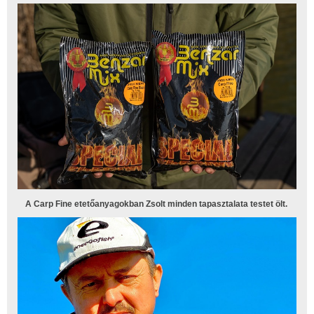
A Carp Fine etetőanyagokban Zsolt minden tapasztalata testet ölt.