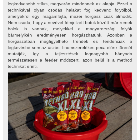
legkedvesebb stílus, magyarán mindennek az alapja. Ezzel a
technikával olyan csodás halakat fog kedvenc folyóiból,
amelyekről egy magamfajta, mezei horgász csak álmodik.
Nem csoda, hogy a nevével fémjelzett botok között már remek
bolok is vannak, melyekkel a magyarországi folyók
bármelyikén eredményesen horgászhatunk. Azonban a
horgászatban megfigyelhető trendek és tendenciák a
legkevésbé sem az úszós, finomszerelékes peca előre törését
mutatják, így a fejlesztések legnagyobb hányada
természetesen a feeder módszert, azon belül is a method
technikát érinti.