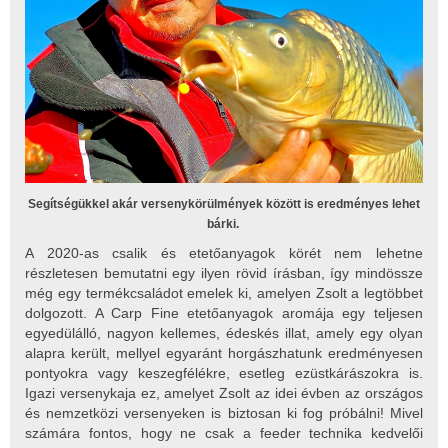
Segítségükkel akár versenykörülmények között is eredményes lehet
bárki.
A 2020-as csalik és etetőanyagok körét nem lehetne
részletesen bemutatni egy ilyen rövid írásban, így mindössze
még egy termékcsaládot emelek ki, amelyen Zsolt a legtöbbet
dolgozott. A Carp Fine etetőanyagok aromája egy teljesen
egyedülálló, nagyon kellemes, édeskés illat, amely egy olyan
alapra került, mellyel egyaránt horgászhatunk eredményesen
pontyokra vagy keszegfélékre, esetleg ezüstkárászokra is.
Igazi versenykaja ez, amelyet Zsolt az idei évben az országos
és nemzetközi versenyeken is biztosan ki fog próbálni! Mivel
számára fontos, hogy ne csak a feeder technika kedvelői