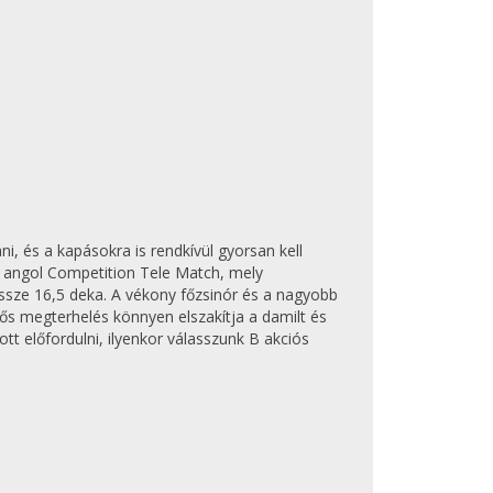
i, és a kapásokra is rendkívül gyorsan kell
s angol Competition Tele Match, mely
ssze 16,5 deka. A vékony főzsinór és a nagyobb
rős megterhelés könnyen elszakítja a damilt és
t előfordulni, ilyenkor válasszunk B akciós