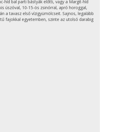
c-híd bal parti bástyák előtti, vagy a Margit-híd
is úszóval, 10-15-ös zsinórral, apró horoggal,
a tavasz első vízigyümölcseit. Sajnos, legalább
ű fajokkal egyetemben, szinte az utolsó darabig