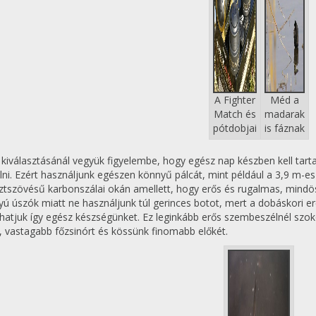
A Fighter
Méd a
Match és
madarak
pótdobjai
is fáznak
 kiválasztásánál vegyük figyelembe, hogy egész nap készben kell tartan
lni. Ezért használjunk egészen könnyű pálcát, mint például a 3,9 m-e
ztszövésű karbonszálai okán amellett, hogy erős és rugalmas, mindö
yú úszók miatt ne használjunk túl gerinces botot, mert a dobáskori e
hatjuk így egész készségünket. Ez leginkább erős szembeszélnél szokot
, vastagabb főzsinórt és kössünk finomabb előkét.