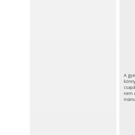
A gya
könny
csapá
nem á
márna