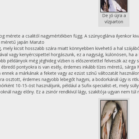
De jó újra a
vízparton
og mérete a csalitól nagymértékben függ. A szúnyoglárva ilyenkor kivá
 méretű japán Maruto
, mely kicsit hosszabb szára miatt könnyebben kivehető a hal szájából
ztával vagy kenyércsipettel horgászunk, ez a nagyság, különösen, ha a 
bb példányok még jéghideg vízben is előszeretettel felveszik az egy
 ébredő pontyokra is van esély, érdemes inkább tízes méretű, sárga M
 ennek a márkának a fekete vagy az ezüst színű változatát használo
ra osztott, érdemes nagyobb lebegőt hagyni, a bodorkánál úgy is rit
nórként 10-15-öst használjunk, például a Sufix-specialist-et, mely süll
oknál nagy előny. Ez a zsinór rendkívül lágy, szakítója ugyan nem tú