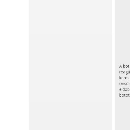
A bot
reagá
keres
önsúl
eldob
botot