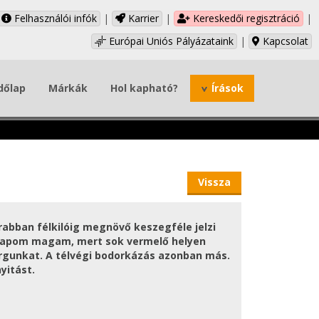
Felhasználói infók
|
Karrier
|
Kereskedői regisztráció
|
Európai Uniós Pályázataink
|
Kapcsolat
dőlap
Márkák
Hol kapható?
Írások
Vissza
rabban félkilóig megnövő keszegféle jelzi
csapom magam, mert sok vermelő helyen
horgunkat. A télvégi bodorkázás azonban más.
yitást.