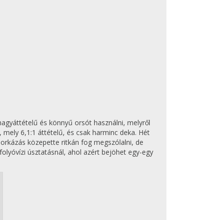
 nagyáttételű és könnyű orsót használni, melyről
 mely 6,1:1 áttételű, és csak harminc deka. Hét
orkázás közepette ritkán fog megszólalni, de
folyóvízi úsztatásnál, ahol azért bejöhet egy-egy