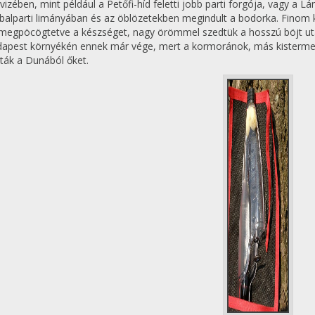
vizében, mint például a Petőfi-híd feletti jobb parti forgója, vagy a Lán
i balparti limányában és az öblözetekben megindult a bodorka. Finom k
egpöcögtetve a készséget, nagy örömmel szedtük a hosszú böjt után 
dapest környékén ennek már vége, mert a kormoránok, más kistermet
ották a Dunából őket.