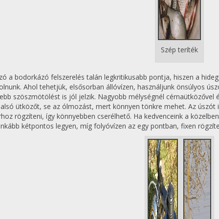
Szép teríték
zó a bodorkázó felszerelés talán legkritikusabb pontja, hiszen a hideg
lnunk. Ahol tehetjük, elsősorban állóvízen, használjunk önsúlyos úsz
sebb szöszmötölést is jól jelzik. Nagyobb mélységnél cérnaütközővel é
 alsó ütközőt, se az ólmozást, mert könnyen tönkre mehet. Az úszót
rhoz rögzíteni, így könnyebben cserélhető. Ha kedvenceink a közelben 
inkább kétpontos legyen, míg folyóvízen az egy pontban, fixen rögzíte