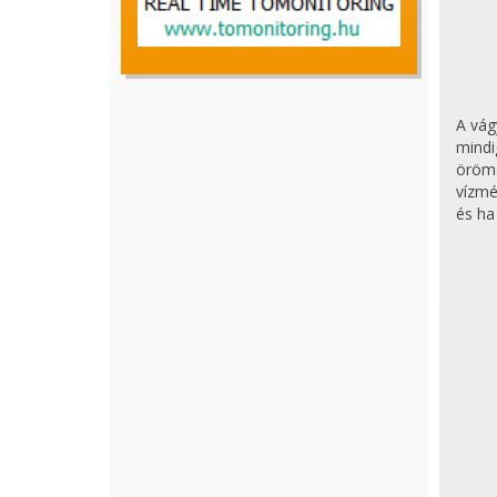
A vág
mindi
örömö
vízmé
és ha