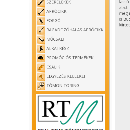
lassú 
SZERELÉKEK
alatt
APRÓCIKK
meg-m
is Bu
FORGÓ
kiirt
RAGADOZÓHALAS APRÓCIKK
MŰCSALI
ALKATRÉSZ
PROMÓCIÓS TERMÉKEK
CSALIK
LEGYEZÉS KELLÉKEI
TÓMONITORING