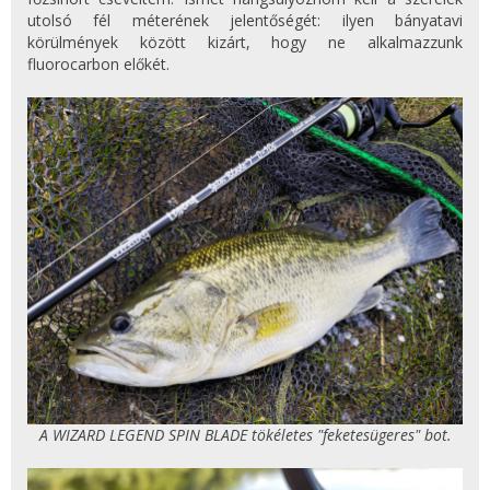
utolsó fél méterének jelentőségét: ilyen bányatavi
körülmények között kizárt, hogy ne alkalmazzunk
fluorocarbon előkét.
A WIZARD LEGEND SPIN BLADE tökéletes "feketesügeres" bot.