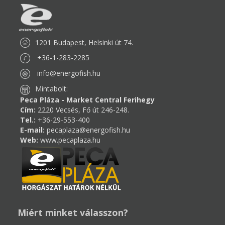
1201 Budapest, Helsinki út 74.
+36-1-283-2285
info@energofish.hu
Mintabolt:
Peca Pláza - Market Central Ferihegy
Cím:
2220 Vecsés, Fő út 246-248.
Tel.:
+36-29-553-400
E-mail:
pecaplaza@energofish.hu
Web:
www.pecaplaza.hu
Miért minket válasszon?