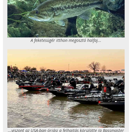
A feketesügér itthon megosztó halfaj...
...viszont az USA-ban óriási a felhajtás körülötte (a Bassmaster