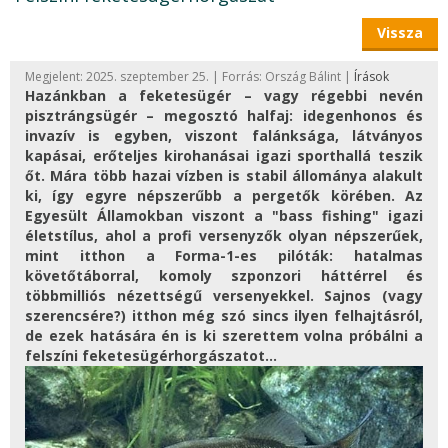
Vissza
Megjelent: 2025. szeptember 25. | Forrás: Ország Bálint |
Írások
Hazánkban a feketesügér – vagy régebbi nevén
pisztrángsügér – megosztó halfaj: idegenhonos és
invazív is egyben, viszont falánksága, látványos
kapásai, erőteljes kirohanásai igazi sporthallá teszik
őt. Mára több hazai vízben is stabil állománya alakult
ki, így egyre népszerűbb a pergetők körében. Az
Egyesült Államokban viszont a "bass fishing" igazi
életstílus, ahol a profi versenyzők olyan népszerűek,
mint itthon a Forma-1-es pilóták: hatalmas
követőtáborral, komoly szponzori háttérrel és
többmilliós nézettségű versenyekkel. Sajnos (vagy
szerencsére?) itthon még szó sincs ilyen felhajtásról,
de ezek hatására én is ki szerettem volna próbálni a
felszíni feketesügérhorgászatot...