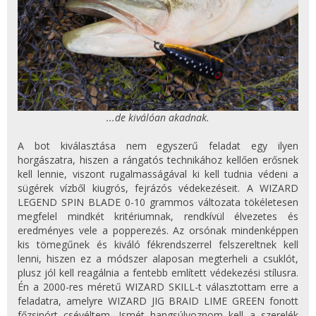
...de kiválóan akadnak.
A bot kiválasztása nem egyszerű feladat egy ilyen
horgászatra, hiszen a rángatós technikához kellően erősnek
kell lennie, viszont rugalmasságával ki kell tudnia védeni a
sügérek vízből kiugrós, fejrázós védekezéseit. A WIZARD
LEGEND SPIN BLADE 0-10 grammos változata tökéletesen
megfelel mindkét kritériumnak, rendkívül élvezetes és
eredményes vele a popperezés. Az orsónak mindenképpen
kis tömegűnek és kiváló fékrendszerrel felszereltnek kell
lenni, hiszen ez a módszer alaposan megterheli a csuklót,
plusz jól kell reagálnia a fentebb említett védekezési stílusra.
Én a 2000-res méretű WIZARD SKILL-t választottam erre a
feladatra, amelyre WIZARD JIG BRAID LIME GREEN fonott
főzsinórt csévéltem. Ismét hangsúlyoznom kell a szerelék