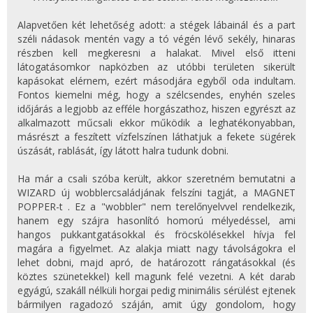
Alapvetően két lehetőség adott: a stégek lábainál és a part
széli nádasok mentén vagy a tó végén lévő sekély, hinaras
részben kell megkeresni a halakat. Mivel első itteni
látogatásomkor napközben az utóbbi területen sikerült
kapásokat elérnem, ezért másodjára egyből oda indultam.
Fontos kiemelni még, hogy a szélcsendes, enyhén szeles
időjárás a legjobb az efféle horgászathoz, hiszen egyrészt az
alkalmazott műcsali ekkor működik a leghatékonyabban,
másrészt a feszített vízfelszínen láthatjuk a fekete sügérek
úszását, rablását, így látott halra tudunk dobni.
Ha már a csali szóba került, akkor szeretném bemutatni a
WIZARD új wobblercsaládjának felszíni tagját, a MAGNET
POPPER-t . Ez a "wobbler" nem terelőnyelvvel rendelkezik,
hanem egy szájra hasonlító homorú mélyedéssel, ami
hangos pukkantgatásokkal és fröcskölésekkel hívja fel
magára a figyelmet. Az alakja miatt nagy távolságokra el
lehet dobni, majd apró, de határozott rángatásokkal (és
köztes szünetekkel) kell magunk felé vezetni. A két darab
egyágú, szakáll nélküli horgai pedig minimális sérülést ejtenek
bármilyen ragadozó száján, amit úgy gondolom, hogy