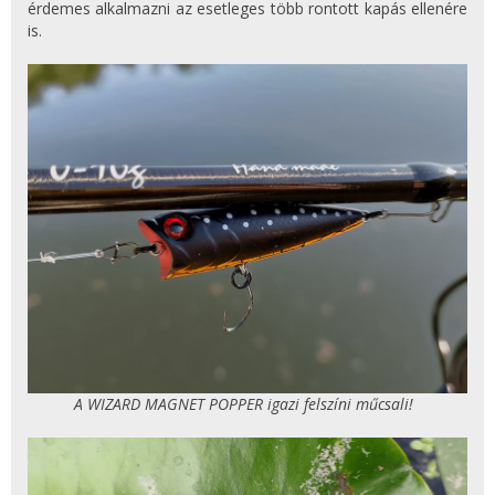
érdemes alkalmazni az esetleges több rontott kapás ellenére
is.
A WIZARD MAGNET POPPER igazi felszíni műcsali!