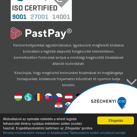
Partnerboltjainkkal együttműködve, igyekszünk megfelelő kínálatot
biztosítani a legtöbb alapvető horgászcikk tekintetében,
kiemelkedően fontosnak tartjuk a minőségi kiegészítők kínálatának
állandó biztosítását.
Köszönjük, hogy megtisztel bennünket bizalmával és meglátogatja
honlapunkat, kínálatunk folyamatos bővülését itt nyomon tudja
követni.
Designed by
Energofish Kft
Weboldalunk az optimális működés a lehető legjobb
Elfogadás
felhasználói élmény nyújtása érdekében sütiket (cookie)
Oldalmotor:
CWB
by
Gloobus Software Developement
|
használ. Engedélyezésükhöz kattintson az „Elfogadás” gombra.
Technikai segítség
|
Webdizájn
Bővebb információkért olvassa el Adatkezelési Tájékoztatónk sütikre vonatkozó pontját.