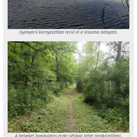
Gyönyörű környezetben terül el a Visontai bányató.
A helyeket hangulatos erdei sétával lehet megközelíteni.