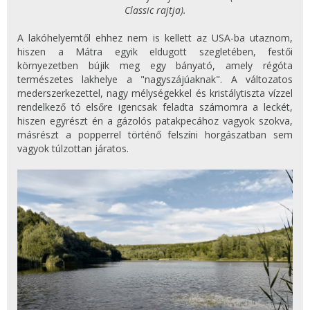
Classic rajtja).
A lakóhelyemtől ehhez nem is kellett az USA-ba utaznom,
hiszen a Mátra egyik eldugott szegletében, festői
környezetben bújik meg egy bányató, amely régóta
természetes lakhelye a "nagyszájúaknak". A változatos
mederszerkezettel, nagy mélységekkel és kristálytiszta vízzel
rendelkező tó elsőre igencsak feladta számomra a leckét,
hiszen egyrészt én a gázolós patakpecához vagyok szokva,
másrészt a popperrel történő felszíni horgászatban sem
vagyok túlzottan járatos.