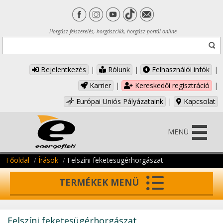
Horgász felszerelés, horgászcikk, horgász portál online
Bejelentkezés
|
Rólunk
|
Felhasználói infók
|
Karrier
|
Kereskedői regisztráció
|
Európai Uniós Pályázataink
|
Kapcsolat
MENÜ
Főoldal
Írások
Felszíni feketesügérhorgászat
TERMÉKEK MENÜ
Felszíni feketesügérhorgászat