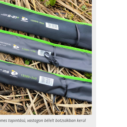
mes tapintású, vastagon bélelt botzsákban kerül