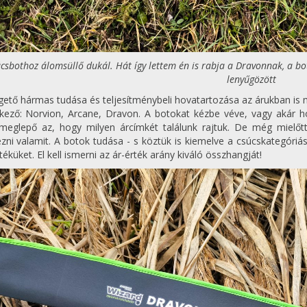
úcsbothoz álomsüllő dukál. Hát így lettem én is rabja a Dravonnak, a bot
lenyűgözött
gető hármas tudása és teljesítménybeli hovatartozása az árukban is m
kező: Norvion, Arcane, Dravon. A botokat kézbe véve, vagy akár h
eglepő az, hogy milyen árcímkét találunk rajtuk. De még mielőtt
zni valamit. A botok tudása - s köztük is kiemelve a csúcskategór
téküket. El kell ismerni az ár-érték arány kiváló összhangját!