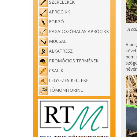
SZERELÉKEK
APRÓCIKK
FORGÓ
A cs
RAGADOZÓHALAS APRÓCIKK
MŰCSALI
A per
követ
ALKATRÉSZ
nem m
PROMÓCIÓS TERMÉKEK
szöge
névér
CSALIK
LEGYEZÉS KELLÉKEI
TÓMONITORING