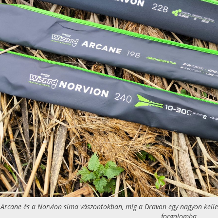
 Arcane és a Norvion sima vászontokban, míg a Dravon egy nagyon kelle
forgalomba