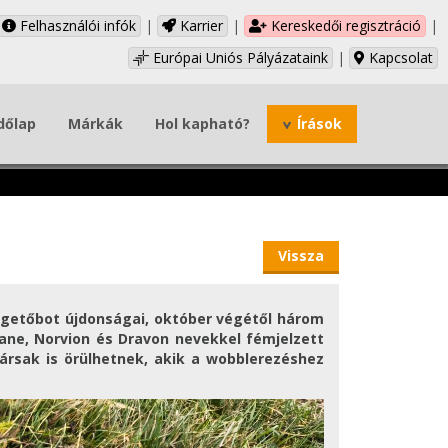
Felhasználói infók
|
Karrier
|
Kereskedői regisztráció
|
Európai Uniós Pályázataink
|
Kapcsolat
dőlap
Márkák
Hol kapható?
Írások
Vissza
rgetőbot újdonságai, október végétől három
ane, Norvion és Dravon nevekkel fémjelzett
társak is örülhetnek, akik a wobblerezéshez