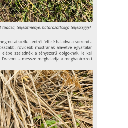
 tudása, teljesítménye, határozottsága teljességgel
egmutatkozik. Lentről felfelé haladva a sorrend a
osszabb, rövidebb mustrának alávetve egyáltalán
 elébe szaladnék a tényszerű dolgoknak, le kell
iás Dravont – messze meghaladja a meghatározott