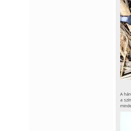
A hár
a szí
minde