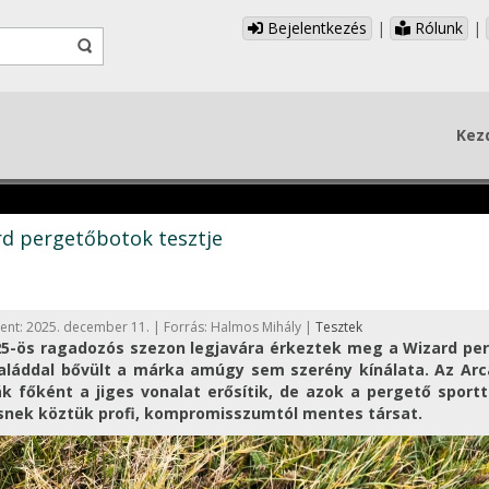
Bejelentkezés
|
Rólunk
|
Kez
d pergetőbotok tesztje
ent: 2025. december 11. | Forrás: Halmos Mihály |
Tesztek
25-ös ragadozós szezon legjavára érkeztek meg a Wizard pe
saláddal bővült a márka amúgy sem szerény kínálata. Az Arc
ák főként a jiges vonalat erősítik, de azok a pergető sport
snek köztük profi, kompromisszumtól mentes társat.