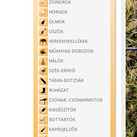
ZSINÓROK
HORGOK
ÓLMOK
ÚSZÓK
VERSENYKELLÉKEK
MŰANYAG DOBOZOK
HÁLÓK
SZÉK-ERNYŐ
TÁSKA-BOTZSÁK
RUHÁZAT
CSÓNAK, CSÓNAKMOTOR
KIEGÉSZÍTŐK
BOTTARTÓK
KAPÁSJELZŐK