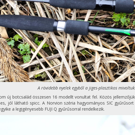
A rövidebb nyelek egyből a jiges-plasztikos mivoltu
om új botcsalád összesen 16 modellt vonultat fel. Közös jellemzőjük
nes, jól látható spicc. A Norvion széria hagyományos SIC gyűrűsor
gyike a legigényesebb FUJI Q gyűrűsorral rendelkezik.