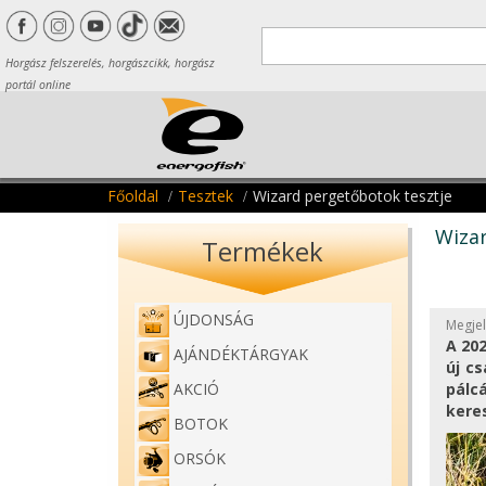
Horgász felszerelés, horgászcikk, horgász
portál online
Főoldal
Tesztek
Wizard pergetőbotok tesztje
Wizar
Termékek
ÚJDONSÁG
Megjel
A 20
AJÁNDÉKTÁRGYAK
új c
pálc
AKCIÓ
kere
BOTOK
ORSÓK