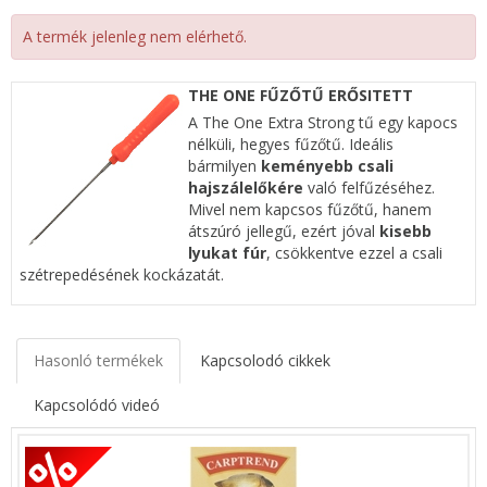
A termék jelenleg nem elérhető.
THE ONE FŰZŐTŰ ERŐSITETT
A The One Extra Strong tű egy kapocs
nélküli, hegyes fűzőtű. Ideális
bármilyen
keményebb csali
hajszálelőkére
való felfűzéséhez.
Mivel nem kapcsos fűzőtű, hanem
átszúró jellegű, ezért jóval
kisebb
lyukat fúr
, csökkentve ezzel a csali
szétrepedésének kockázatát.
Hasonló termékek
Kapcsolodó cikkek
Kapcsolódó videó