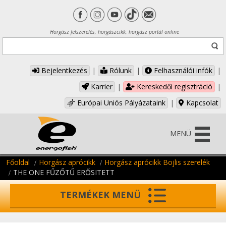
Horgász felszerelés, horgászcikk, horgász portál online
Bejelentkezés
|
Rólunk
|
Felhasználói infók
|
Karrier
|
Kereskedői regisztráció
|
Európai Uniós Pályázataink
|
Kapcsolat
MENÜ
Főoldal
Horgász aprócikk
Horgász aprócikk Bojlis szerelék
THE ONE FŰZŐTŰ ERŐSITETT
TERMÉKEK MENÜ