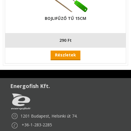
BOJLIFŰZŐ TŰ 15CM
290 Ft
Részletek
Energofish Kft.
1201 Budapest, Helsinki út 74.
+36-1-283-2285