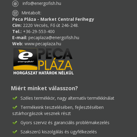
info@energofish.hu
Mintabolt:
Peca Pláza - Market Central Ferihegy
Cím:
2220 Vecsés, Fő út 246-248.
Tel.:
+36-29-553-400
E-mail:
pecaplaza@energofish.hu
Web:
www.pecaplaza.hu
Miért minket válasszon?
Széles termékkör, nagy alternatív termékkínálat
Termékeink tesztelésében, fejlesztésében
sztárhorgászok vesznek részt
Gyors szerviz és garanciális problémakezelés
Szakszerű kiszolgálás és ügyfélkezelés