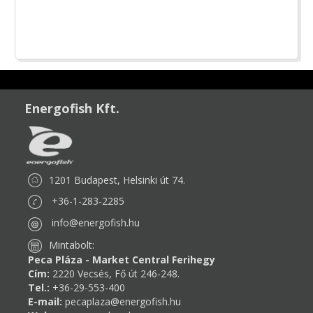
Energofish Kft.
1201 Budapest, Helsinki út 74.
+36-1-283-2285
info@energofish.hu
Mintabolt:
Peca Pláza - Market Central Ferihegy
Cím:
2220 Vecsés, Fő út 246-248.
Tel.:
+36-29-553-400
E-mail:
pecaplaza@energofish.hu