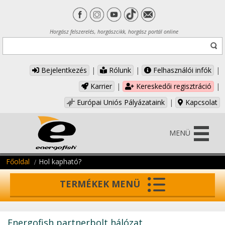
Horgász felszerelés, horgászcikk, horgász portál online
Bejelentkezés
|
Rólunk
|
Felhasználói infók
|
Karrier
|
Kereskedői regisztráció
|
Európai Uniós Pályázataink
|
Kapcsolat
MENÜ
Főoldal
Hol kapható?
TERMÉKEK MENÜ
Energofish partnerbolt hálózat