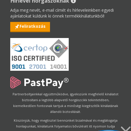
Hírlevél horgászoknak
Adja meg nevét, e-mail címét és hírleveleinkben egyedi
ajánlatokat küldünk ki önnek termékkínálatunkból!
Feliratkozás
Partnerboltjainkkal együttműködve, igyekszünk megfelelő kínálatot
biztosítani a legtöbb alapvető horgászcikk tekintetében,
kiemelkedően fontosnak tartjuk a minőségi kiegészítők kínálatának
állandó biztosítását.
Köszönjük, hogy megtisztel bennünket bizalmával és meglátogatja
honlapunkat, kínálatunk folyamatos bővülését itt nyomon tudja