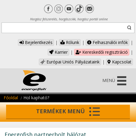
Horgász felszerelés, horgászcikk, horgász portál online
Bejelentkezés
|
Rólunk
|
Felhasználói infók
|
Karrier
|
Kereskedői regisztráció
|
Európai Uniós Pályázataink
|
Kapcsolat
MENÜ
Főoldal
Hol kapható?
TERMÉKEK MENÜ
Energofish partnerbolt hálózat