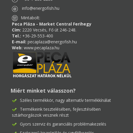
info@energofish.hu
Mintabolt:
Peca Pláza - Market Central Ferihegy
Cím:
2220 Vecsés, Fő út 246-248.
Tel.:
+36-29-553-400
E-mail:
pecaplaza@energofish.hu
Web:
www.pecaplaza.hu
Miért minket válasszon?
Széles termékkör, nagy alternatív termékkínálat
Termékeink tesztelésében, fejlesztésében
sztárhorgászok vesznek részt
Gyors szerviz és garanciális problémakezelés
Szakszerű kiszolgálás és ügyfélkezelés