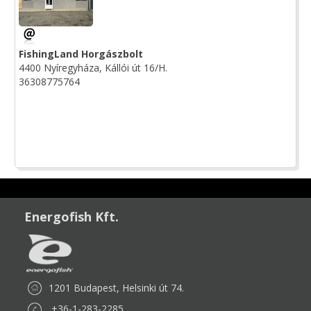
FishingLand Horgászbolt
4400 Nyíregyháza, Kállói út 16/H.
36308775764
Energofish Kft.
1201 Budapest, Helsinki út 74.
+36-1-283-2285