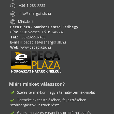
+36-1-283-2285
info@energofish.hu
Mintabolt:
Peca Pláza - Market Central Ferihegy
Cím:
2220 Vecsés, Fő út 246-248.
Tel.:
+36-29-553-400
E-mail:
pecaplaza@energofish.hu
Web:
www.pecaplaza.hu
Miért minket válasszon?
Széles termékkör, nagy alternatív termékkínálat
Termékeink tesztelésében, fejlesztésében
sztárhorgászok vesznek részt
Gyors szerviz és garanciális problémakezelés