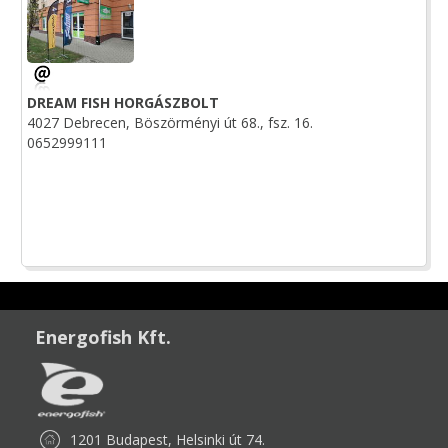
DREAM FISH HORGÁSZBOLT
4027 Debrecen, Böszörményi út 68., fsz. 16.
0652999111
Energofish Kft.
1201 Budapest, Helsinki út 74.