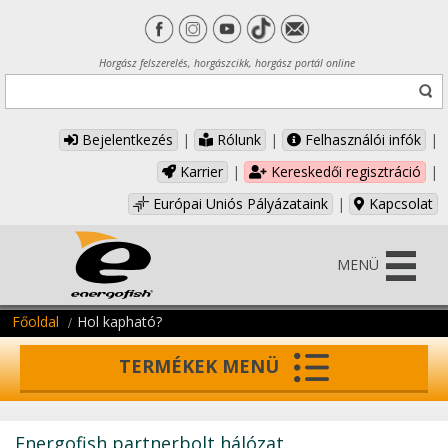
Horgász felszerelés, horgászcikk, horgász portál online
Bejelentkezés
|
Rólunk
|
Felhasználói infók
|
Karrier
|
Kereskedői regisztráció
|
Európai Uniós Pályázataink
|
Kapcsolat
MENÜ
Főoldal
Hol kapható?
TERMÉKEK MENÜ
Energofish partnerbolt hálózat