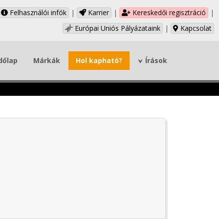
Felhasználói infók
|
Karrier
|
Kereskedői regisztráció
|
Európai Uniós Pályázataink
|
Kapcsolat
dőlap
Márkák
Hol kapható?
Írások