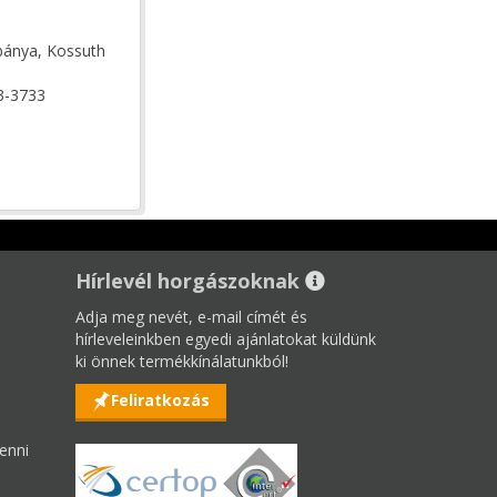
bánya, Kossuth
3-3733
Hírlevél horgászoknak
Adja meg nevét, e-mail címét és
hírleveleinkben egyedi ajánlatokat küldünk
ki önnek termékkínálatunkból!
Feliratkozás
enni