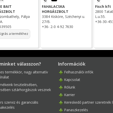
E BAIT
FAHALACSKA
Fisch kft
ÁSZBOLT
HORGÁSZBOLT
2800 Tata
zombathely, Pálya
3384 Kisköre, Széchenyi u.
L.u.55.
A.
27/B.
+36-30-45
539505
+36- 2-0 4-92 7630
grás a termékhez
minket válasszon?
Információk
les termékkör, nagy alternatív
Felhasználói infók
ínálat
Kapcsolat
mékeink tesztelésében,
Rólunk
tésében sztárhorgászok vesznek
Karrier
s szerviz és garanciális
Kereskedő partner szeretnék l
akezelés
Panaszkezelés