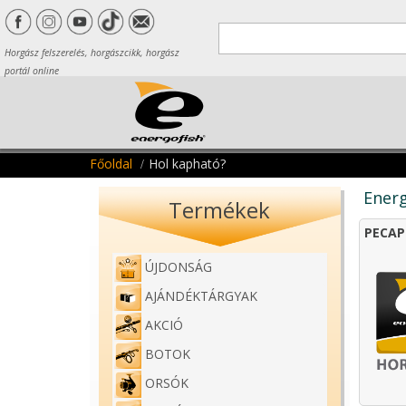
Horgász felszerelés, horgászcikk, horgász
portál online
Főoldal
Hol kapható?
Energ
Termékek
PECAP
ÚJDONSÁG
AJÁNDÉKTÁRGYAK
AKCIÓ
BOTOK
ORSÓK