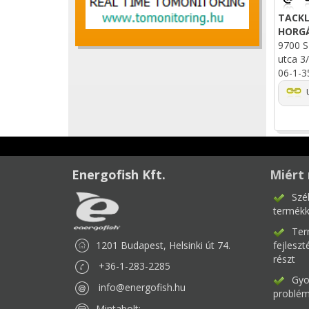
TACKL
HORG
9700 S
utca 3/
06-1-3
U
Energofish Kft.
Miért 
Szé
termékk
Ter
1201 Budapest, Helsinki út 74.
fejlesz
részt
+36-1-283-2285
Gyor
info@energofish.hu
problém
Mintabolt: