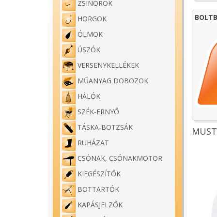
ZSINÓROK
BOLTB
HORGOK
ÓLMOK
ÚSZÓK
VERSENYKELLÉKEK
MŰANYAG DOBOZOK
HÁLÓK
SZÉK-ERNYŐ
TÁSKA-BOTZSÁK
MUSTA
RUHÁZAT
CSÓNAK, CSÓNAKMOTOR
KIEGÉSZÍTŐK
BOTTARTÓK
KAPÁSJELZŐK