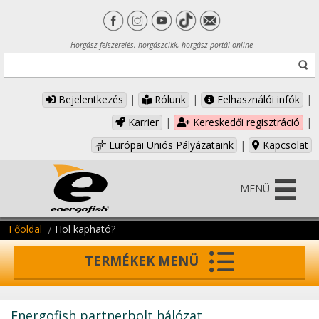
Horgász felszerelés, horgászcikk, horgász portál online
Bejelentkezés
|
Rólunk
|
Felhasználói infók
|
Karrier
|
Kereskedői regisztráció
|
Európai Uniós Pályázataink
|
Kapcsolat
MENÜ
Főoldal
Hol kapható?
TERMÉKEK MENÜ
Energofish partnerbolt hálózat