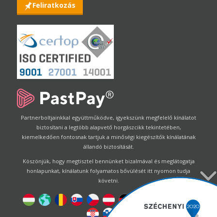
Feliratkozás
Partnerboltjainkkal együttműködve, igyekszünk megfelelő kínálatot
biztosítani a legtöbb alapvető horgászcikk tekintetében,
kiemelkedően fontosnak tartjuk a minőségi kiegészítők kínálatának
állandó biztosítását.
Köszönjük, hogy megtisztel bennünket bizalmával és meglátogatja
honlapunkat, kínálatunk folyamatos bővülését itt nyomon tudja
követni.