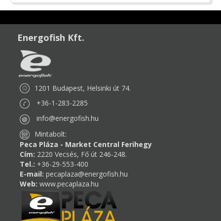
Energofish Kft.
1201 Budapest, Helsinki út 74.
+36-1-283-2285
info@energofish.hu
Mintabolt:
Peca Pláza - Market Central Ferihegy
Cím:
2220 Vecsés, Fő út 246-248.
Tel.:
+36-29-553-400
E-mail:
pecaplaza@energofish.hu
Web:
www.pecaplaza.hu