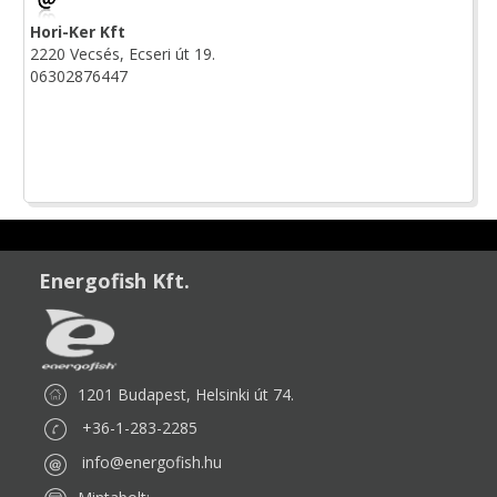
Hori-Ker Kft
2220 Vecsés, Ecseri út 19.
06302876447
Energofish Kft.
1201 Budapest, Helsinki út 74.
+36-1-283-2285
info@energofish.hu