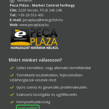
Mintabolt:
Peca Pláza - Market Central Ferihegy
Cím:
2220 Vecsés, Fő út 246-248.
Tel.:
+36-29-553-400
E-mail:
pecaplaza@energofish.hu
Web:
www.pecaplaza.hu
Miért minket válasszon?
Széles termékkör, nagy alternatív termékkínálat
Termékeink tesztelésében, fejlesztésében
sztárhorgászok vesznek részt
Gyors szerviz és garanciális problémakezelés
Szakszerű kiszolgálás és ügyfélkezelés
Környezettudatosság