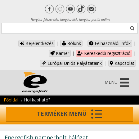
Horgász felszerelés, horgászcikk, horgász portál online
Bejelentkezés
|
Rólunk
|
Felhasználói infók
|
Karrier
|
Kereskedői regisztráció
|
Európai Uniós Pályázataink
|
Kapcsolat
MENÜ
Főoldal
Hol kapható?
TERMÉKEK MENÜ
Energofish partnerbolt hálózat