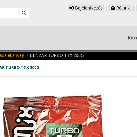
Bejelentkezés
|
Rólunk
|
Kez
 adalékanyag
BENZAR TURBO TTX 800G
AR TURBO TTX 800G