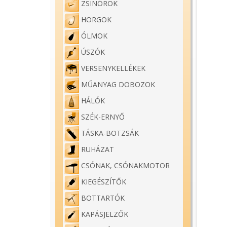
ZSINÓROK
HORGOK
ÓLMOK
ÚSZÓK
VERSENYKELLÉKEK
MŰANYAG DOBOZOK
HÁLÓK
SZÉK-ERNYŐ
TÁSKA-BOTZSÁK
RUHÁZAT
CSÓNAK, CSÓNAKMOTOR
KIEGÉSZÍTŐK
BOTTARTÓK
KAPÁSJELZŐK