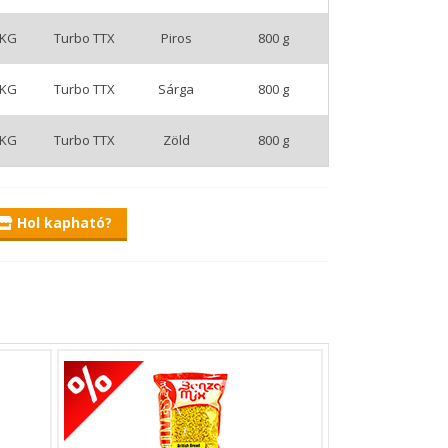
/KG
Turbo TTX
Piros
800 g
/KG
Turbo TTX
Sárga
800 g
/KG
Turbo TTX
Zöld
800 g
Hol kapható?
gre!
agyon szívesen fogyaszt.
ind a pontyos, mind pedig a keszeges etetőanyagok
ve is.
z is tökéletesen passzolnak.