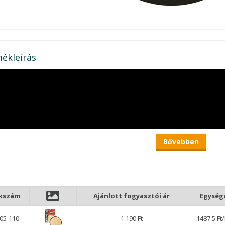
ékleírás
Bővebben
kkszám
Ajánlott fogyasztói ár
Egység
05-110
1 190 Ft
1487.5 Ft