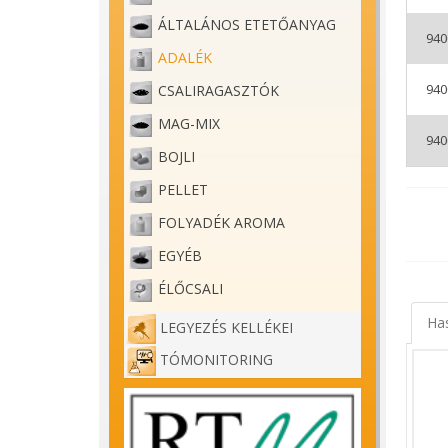
ÁLTALÁNOS ETETŐANYAG
940
ADALÉK
940
CSALIRAGASZTÓK
MAG-MIX
940
BOJLI
Benzá
PELLET
Elérhe
FOLYADÉK AROMA
Tökéle
EGYÉB
Nagyon
ÉLŐCSALI
A vers
tartal
Ha
LEGYEZÉS KELLÉKEI
- Hasz
TÓMONITORING
- Sok 
- Elké