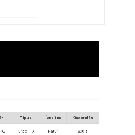
ár
Típus
Ízesítés
Kiszerelés
/KG
Turbo TTX
Natúr
800 g