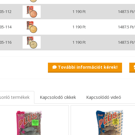
05-112
1 190 Ft
1487.5 Ft
05-114
1 190 Ft
1487.5 Ft
05-116
1 190 Ft
1487.5 Ft
r Mix Turbo TTX
tő az új Benzar Turbo TTX!
További információt kérek!
tes, finomra őrölt Olasz Ttx-ről van szó, ami garancia a kiváló minősé
 finom illatú, kellemes, kukorica ízű adalék, amit minden békéshal n
enyhorgászok egyik titkos adaléka, akik előszeretettel használják m
masabbá tétele érdekében.
sonló termékek
Kapcsolodó cikkek
Kapcsolódó videó
nálható, akár önmagában, akár adalékként, más etetőanyaghoz kever
szemest felvesz, így bátran tudjuk használni, akár bordás kosárral is.
szült színezett változatokban is, amik a megfelelő színű etetőanyagho