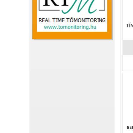
TÍ
BE