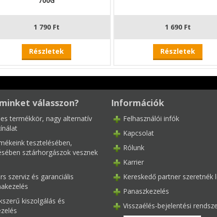
700G
1 790 Ft
1 690 Ft
Részletek
Részletek
minket válasszon?
Információk
les termékkör, nagy alternatív
Felhasználói infók
ínálat
Kapcsolat
mékeink tesztelésében,
Rólunk
tésében sztárhorgászok vesznek
Karrier
s szerviz és garanciális
Kereskedő partner szeretnék l
akezelés
Panaszkezelés
kszerű kiszolgálás és
Visszaélés-bejelentési rendsz
ezelés