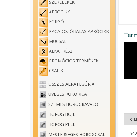
SZERELÉKEK
APRÓCIKK
FORGÓ
RAGADOZÓHALAS APRÓCIKK
Term
MŰCSALI
ALKATRÉSZ
PROMÓCIÓS TERMÉKEK
CSALIK
ÖSSZES ALKATEGÓRIA
ÜVEGES KUKORICA
SZEMES HOROGRAVALÓ
HOROG BOJLI
Ci
HOROG PELLET
940
MESTERSÉGES HOROGCSALI