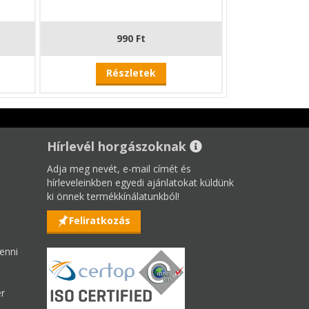
990 Ft
Részletek
Hírlevél horgászoknak
Adja meg nevét, e-mail címét és
hírleveleinkben egyedi ajánlatokat küldünk
ki önnek termékkínálatunkból!
Feliratkozás
enni
er