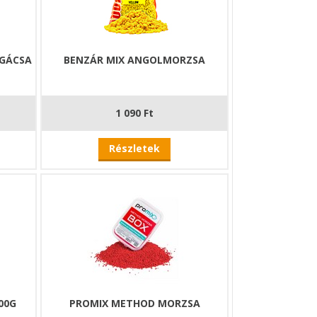
OGÁCSA
BENZÁR MIX ANGOLMORZSA
1 090 Ft
Részletek
00G
PROMIX METHOD MORZSA