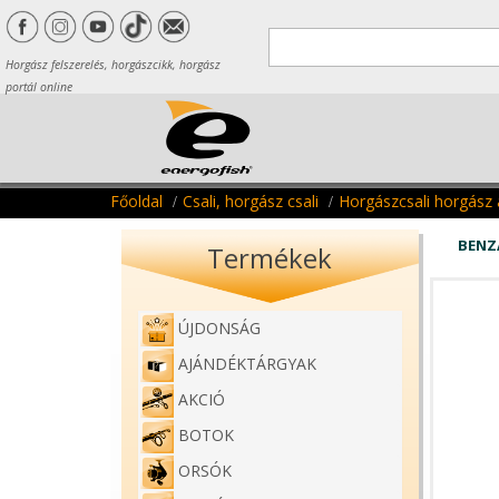
Horgász felszerelés, horgászcikk, horgász
portál online
Főoldal
Csali, horgász csali
Horgászcsali horgász
BENZ
Termékek
ÚJDONSÁG
AJÁNDÉKTÁRGYAK
AKCIÓ
BOTOK
ORSÓK