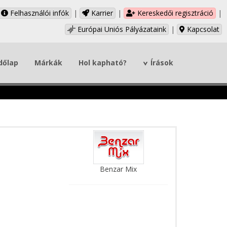
Felhasználói infók
|
Karrier
|
Kereskedői regisztráció
|
Európai Uniós Pályázataink
|
Kapcsolat
dőlap
Márkák
Hol kapható?
Írások
Benzar Mix