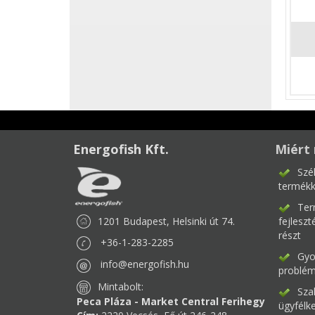
Energofish Kft.
Miért 
Szé
termékk
Ter
1201 Budapest, Helsinki út 74.
fejlesz
részt
+36-1-283-2285
Gyor
info@energofish.hu
problém
Mintabolt:
Sza
Peca Pláza - Market Central Ferihegy
ügyfélk