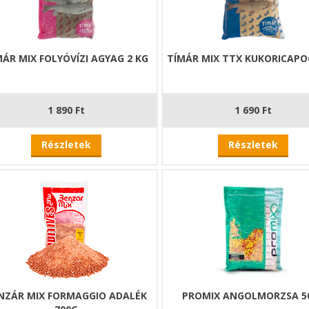
MÁR MIX FOLYÓVÍZI AGYAG 2 KG
TÍMÁR MIX TTX KUKORICAP
1 890 Ft
1 690 Ft
Részletek
Részletek
NZÁR MIX FORMAGGIO ADALÉK
PROMIX ANGOLMORZSA 5