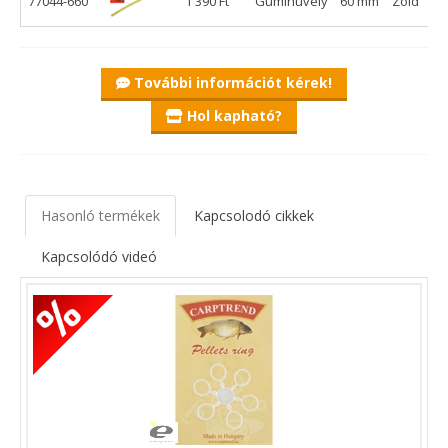
77044-660
1 390 Ft
Gumihüvely
60 mm
Zöld
választás minden horgász számára, aki pontos és
gubancmentes dobásokat szeretne elérni.
További információt kérek!
Hol kapható?
Hasonló termékek
Kapcsolodó cikkek
Kapcsolódó videó