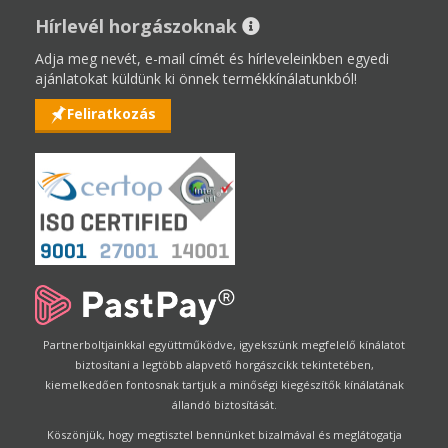
Hírlevél horgászoknak
Adja meg nevét, e-mail címét és hírleveleinkben egyedi
ajánlatokat küldünk ki önnek termékkínálatunkból!
Feliratkozás
Partnerboltjainkkal együttműködve, igyekszünk megfelelő kínálatot
biztosítani a legtöbb alapvető horgászcikk tekintetében,
kiemelkedően fontosnak tartjuk a minőségi kiegészítők kínálatának
állandó biztosítását.
Köszönjük, hogy megtisztel bennünket bizalmával és meglátogatja