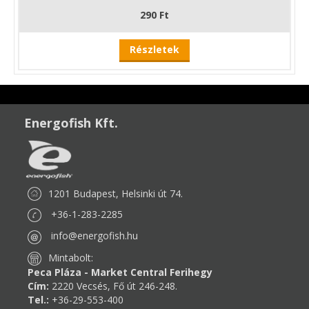
290 Ft
Részletek
Energofish Kft.
1201 Budapest, Helsinki út 74.
+36-1-283-2285
info@energofish.hu
Mintabolt:
Peca Pláza - Market Central Ferihegy
Cím:
2220 Vecsés, Fő út 246-248.
Tel.:
+36-29-553-400