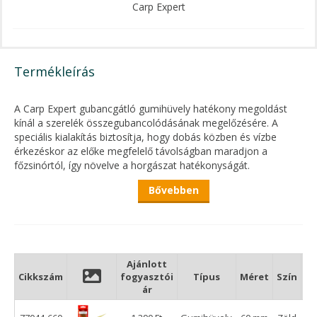
Carp Expert
Termékleírás
A Carp Expert gubancgátló gumihüvely hatékony megoldást
kínál a szerelék összegubancolódásának megelőzésére. A
speciális kialakítás biztosítja, hogy dobás közben és vízbe
érkezéskor az előke megfelelő távolságban maradjon a
főzsinórtól, így növelve a horgászat hatékonyságát.
Fő előnyök:
Bővebben
60 mm hossz – ideális bojlis és feeder szerelékekhez
Rugalmas, mégis tartós gumianyag
Segít megelőzni a gubancolódást dobáskor
Gyors és egyszerű használat
Ajánlott
Diszkrét zöld szín, nem riasztja a halakat
Cikkszám
fogyasztói
Típus
Méret
Szín
Ki
ár
A gumihüvely kialakítása stabilan vezeti az előkét, miközben
védi a kötéseket és növeli a szerelék megbízhatóságát. Ideális