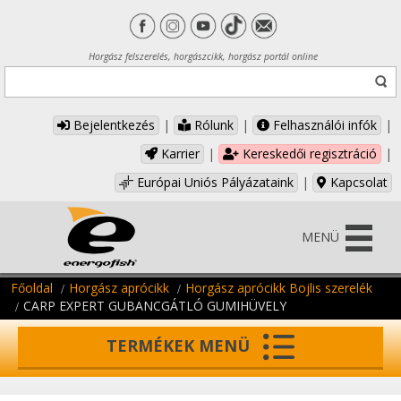
Horgász felszerelés, horgászcikk, horgász portál online
Bejelentkezés
|
Rólunk
|
Felhasználói infók
|
Karrier
|
Kereskedői regisztráció
|
Európai Uniós Pályázataink
|
Kapcsolat
MENÜ
Főoldal
Horgász aprócikk
Horgász aprócikk Bojlis szerelék
CARP EXPERT GUBANCGÁTLÓ GUMIHÜVELY
TERMÉKEK MENÜ