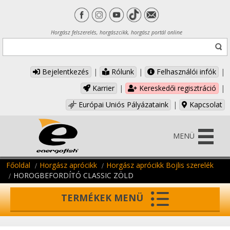
Horgász felszerelés, horgászcikk, horgász portál online
Bejelentkezés
|
Rólunk
|
Felhasználói infók
|
Karrier
|
Kereskedői regisztráció
|
Európai Uniós Pályázataink
|
Kapcsolat
MENÜ
Főoldal
Horgász aprócikk
Horgász aprócikk Bojlis szerelék
HOROGBEFORDÍTÓ CLASSIC ZÖLD
TERMÉKEK MENÜ