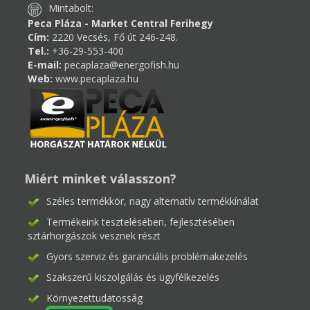
Mintabolt:
Peca Pláza - Market Central Ferihegy
Cím:
2220 Vecsés, Fő út 246-248.
Tel.:
+36-29-553-400
E-mail:
pecaplaza@energofish.hu
Web:
www.pecaplaza.hu
Miért minket válasszon?
Széles termékkör, nagy alternatív termékkínálat
Termékeink tesztelésében, fejlesztésében
sztárhorgászok vesznek részt
Gyors szerviz és garanciális problémakezelés
Szakszerű kiszolgálás és ügyfélkezelés
Környezettudatosság