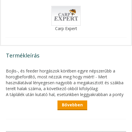
Carp Expert
Termékleírás
Bojlis-, és feeder horgászok körében egyre népszerűbb a
horogbefordító, most nézzük meg hogy miért! - Mert
használatával lényegesen nagyobb a megakasztott és szákba
terelt halak száma, a következő okból kifolyólag:
A táplálék után kutató hal, esetünkben leggyakrabban a ponty
úgy táplálkozik, hogy táplálékát többször beszívja és kifújja.
Bővebben
Hagyományos bojlis szerelékek esetében könnyen megteheti
ezt a csalival és vele együtt a horoggal, mert nem volt olyan
kisegítő eszközünk, ami a horgot kifújás közben a hal szájába
fordítsa.