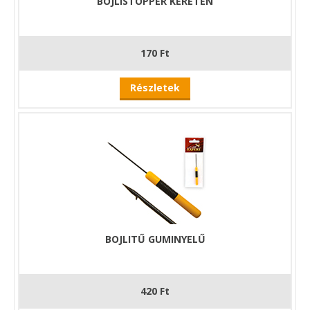
BOJLISTOPPER KERETEN
170 Ft
Részletek
BOJLITŰ GUMINYELŰ
420 Ft