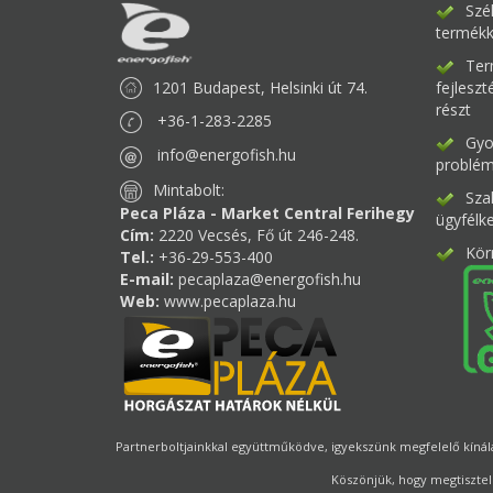
Szé
termékk
Ter
1201 Budapest, Helsinki út 74.
fejlesz
részt
+36-1-283-2285
Gyor
info@energofish.hu
problém
Mintabolt:
Sza
Peca Pláza - Market Central Ferihegy
ügyfélk
Cím:
2220 Vecsés, Fő út 246-248.
Kör
Tel.:
+36-29-553-400
E-mail:
pecaplaza@energofish.hu
Web:
www.pecaplaza.hu
Partnerboltjainkkal együttműködve, igyekszünk megfelelő kínálat
Köszönjük, hogy megtisztel