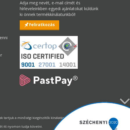
Adja meg nevét, e-mail címét és
hírleveleinkben egyedi ajánlatokat küldünk
ki önnek termékkínálatunkból!
Feliratkozás
enni
er
tartjuk a minőségi kiegészítők kínálatának állandó biztosítását.
t itt nyomon tudja követni.