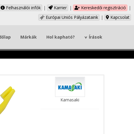
Felhasználói infók
|
Karrier
|
Kereskedői regisztráció
|
Európai Uniós Pályázataink
|
Kapcsolat
dőlap
Márkák
Hol kapható?
Írások
Kamasaki