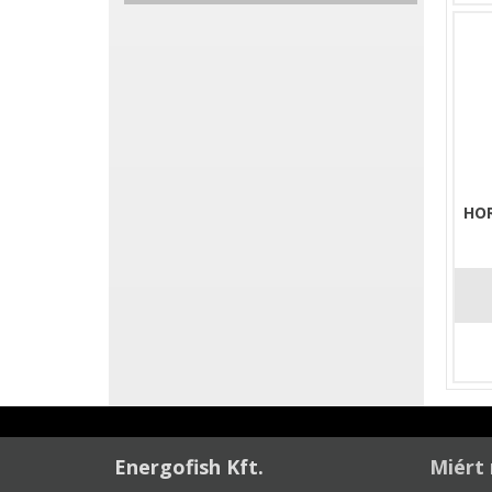
HO
Energofish Kft.
Miért 