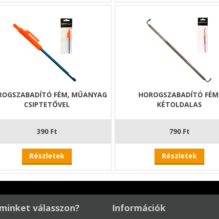
ROGSZABADÍTÓ FÉM, MŰANYAG
HOROGSZABADÍTÓ FÉM
CSIPTETŐVEL
KÉTOLDALAS
390 Ft
790 Ft
Részletek
Részletek
minket válasszon?
Információk