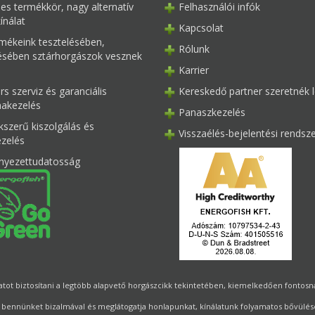
les termékkör, nagy alternatív
Felhasználói infók
ínálat
Kapcsolat
mékeink tesztelésében,
Rólunk
tésében sztárhorgászok vesznek
Karrier
s szerviz és garanciális
Kereskedő partner szeretnék l
akezelés
Panaszkezelés
kszerű kiszolgálás és
Visszaélés-bejelentési rendsz
ezelés
nyezettudatosság
ot biztosítani a legtöbb alapvető horgászcikk tekintetében, kiemelkedően fontosnak 
 bennünket bizalmával és meglátogatja honlapunkat, kínálatunk folyamatos bővülésé