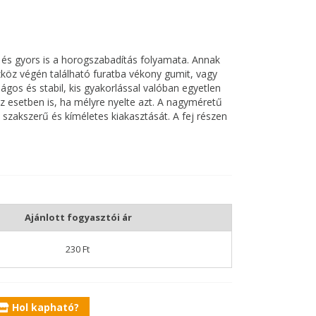
és gyors is a horogszabadítás folyamata. Annak
köz végén található furatba vékony gumit, vagy
gos és stabil, kis gyakorlással valóban egyetlen
 esetben is, ha mélyre nyelte azt. A nagyméretű
 szakszerű és kíméletes kiakasztását. A fej részen
k a szabadítót a horoghoz. A mozdulat, valamint
 porcos halszájból is.
Ajánlott fogyasztói ár
230 Ft
Hol kapható?