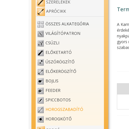
SZERELÉKEK
Term
APRÓCIKK
ÖSSZES ALKATEGÓRIA
A Kama
érdeké
VILÁGÍTÓPATRON
nyakpá
gyors 
CSÚZLI
szabad
ELŐKETARTÓ
találh
az erő
ÚSZÓRÖGZÍTŐ
ELŐKERÖGZÍTŐ
BOJLIS
FEEDER
SPICCBOTOS
HOROGSZABADÍTÓ
HOROGKÖTŐ