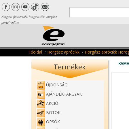
Horgász felszerelés, horgászcikk, horgász
portál online
Főoldal
Horgász aprócikk
Horgász aprócikk Horo
KAMA
Termékek
ÚJDONSÁG
AJÁNDÉKTÁRGYAK
AKCIÓ
BOTOK
ORSÓK