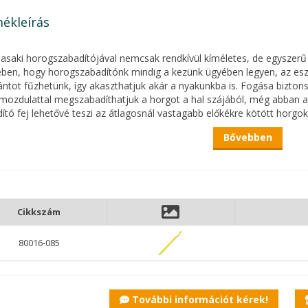
ékleírás
saki horogszabadítójával nemcsak rendkívül kíméletes, de egyszerű 
ben, hogy horogszabadítónk mindig a kezünk ügyében legyen, az esz
ntot fűzhetünk, így akaszthatjuk akár a nyakunkba is. Fogása biztonsá
mozdulattal megszabadíthatjuk a horgot a hal szájából, még abban az
ító fej lehetővé teszi az átlagosnál vastagabb előkékre kötött horgok
ató bevágásba helyezzük a zsinórunkat, majd egészen ütközésig tolju
Bővebben
hatás iránya biztosítja azt, hogy a horog könnyen kiakadjon a kemény,
Cikkszám
80016-085
További információt kérek!