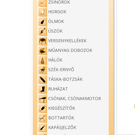
ZSINÓROK
HORGOK
ÓLMOK
ÚSZÓK
VERSENYKELLÉKEK
MŰANYAG DOBOZOK
HÁLÓK
SZÉK-ERNYŐ
TÁSKA-BOTZSÁK
RUHÁZAT
CSÓNAK, CSÓNAKMOTOR
KIEGÉSZÍTŐK
BOTTARTÓK
KAPÁSJELZŐK