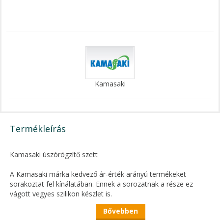
Kamasaki
Termékleírás
Kamasaki úszórögzítő szett
A Kamasaki márka kedvező ár-érték arányú termékeket
sorakoztat fel kínálatában. Ennek a sorozatnak a része ez
vágott vegyes szilikon készlet is.
Bővebben
Jelen termék, az általános keszegezéstől, a pontyos úszós