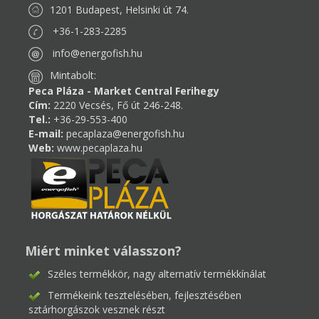
1201 Budapest, Helsinki út 74.
+36-1-283-2285
info@energofish.hu
Mintabolt:
Peca Pláza - Market Central Ferihegy
Cím:
2220 Vecsés, Fő út 246-248.
Tel.:
+36-29-553-400
E-mail:
pecaplaza@energofish.hu
Web:
www.pecaplaza.hu
Miért minket válasszon?
Széles termékkör, nagy alternatív termékkínálat
Termékeink tesztelésében, fejlesztésében
sztárhorgászok vesznek részt