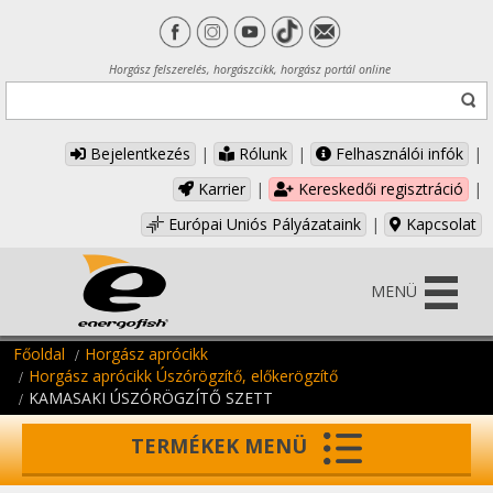
Horgász felszerelés, horgászcikk, horgász portál online
Bejelentkezés
|
Rólunk
|
Felhasználói infók
|
Karrier
|
Kereskedői regisztráció
|
Európai Uniós Pályázataink
|
Kapcsolat
MENÜ
Főoldal
Horgász aprócikk
Horgász aprócikk Úszórögzítő, előkerögzítő
KAMASAKI ÚSZÓRÖGZÍTŐ SZETT
TERMÉKEK MENÜ