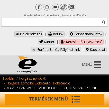
Horgász felszerelés, horgászcikk, horgász portál online
Bejelentkezés
|
Rólunk
|
Felhasználói infók
|
Karrier
|
Kereskedői regisztráció
|
Európai Uniós Pályázataink
|
Kapcsolat
MENÜ
Főoldal
Horgász aprócikk
Horgász aprócikk Előketartó, előketároló
MAVER EVA SPOOL MULTICOLOR 8X1,5CM EVA SPULNI
TERMÉKEK MENÜ