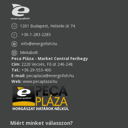
1201 Budapest, Helsinki út 74.
+36-1-283-2285
info@energofish.hu
Mintabolt:
Peca Pláza - Market Central Ferihegy
Cím:
2220 Vecsés, Fő út 246-248.
Tel.:
+36-29-553-400
E-mail:
pecaplaza@energofish.hu
Web:
www.pecaplaza.hu
Miért minket válasszon?