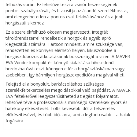
felhúzás során. Ez lehetővé teszi a zsinór feszességének
pontos szabályozását, és biztosítja az állandó szerelékhosszt,
ami elengedhetetlen a pontos csali felkínálásához és a jobb
horgászati ​​sikerhez.
Ez a szerelékfelhúzó okosan megtervezett, integrált
tárolórendszerrel rendelkezik a horgok és egyéb apró
kiegészítők számára. Tartson mindent, amire szüksége van,
rendezetten és könnyen elérhető helyen, kiküszöbölve a
horgászdobozok átkutatásának bosszúságát a vízen. A MAVER
EVA Winder kompakt és könnyű kialakítása hihetetlenül
hordozhatóvá teszi, könnyen elfér a horgásztáskákban vagy
zsebekben, így bármilyen horgászexpedícióra magával viheti.
Felejtsd el a bonyolult, barkácsoláshoz szükséges
szerelékfeltekercselési megoldásokkal való bajlódást. A MAVER
EVA feltekerővel leegyszerűsítheted az egész folyamatot,
lehetővé téve a professzionális minőségű szerelékek gyors és
hatékony elkészítését. Tölts kevesebb időt a felszerelés
előkészítésével, és több időt arra, ami a legfontosabb – a halak
fogására.