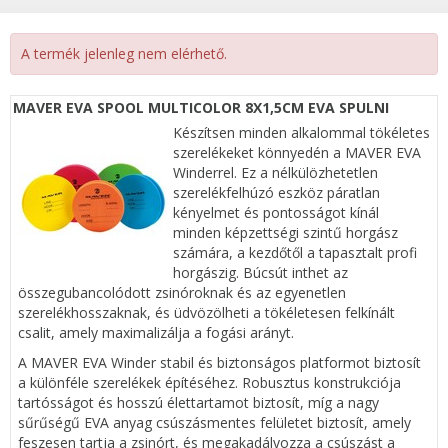
A termék jelenleg nem elérhető.
MAVER EVA SPOOL MULTICOLOR 8X1,5CM EVA SPULNI
Készítsen minden alkalommal tökéletes
szerelékeket könnyedén a MAVER EVA
Winderrel. Ez a nélkülözhetetlen
szerelékfelhúzó eszköz páratlan
kényelmet és pontosságot kínál
minden képzettségi szintű horgász
számára, a kezdőtől a tapasztalt profi
horgászig. Búcsút inthet az
összegubancolódott zsinóroknak és az egyenetlen
szerelékhosszaknak, és üdvözölheti a tökéletesen felkínált
csalit, amely maximalizálja a fogási arányt.
A MAVER EVA Winder stabil és biztonságos platformot biztosít
a különféle szerelékek építéséhez. Robusztus konstrukciója
tartósságot és hosszú élettartamot biztosít, míg a nagy
sűrűségű EVA anyag csúszásmentes felületet biztosít, amely
feszesen tartja a zsinórt, és megakadályozza a csúszást a