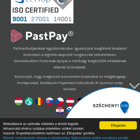
Partnerboltjainkkal együttműködve, igyekszünk megfelelő kínálatot
biztosítani a legtöbb alapvető horgászcikk tekintetében,
kiemelkedően fontosnak tartjuk a minőségi kiegészítők kínálatának
állandó biztosítását.
Köszönjük, hogy megtisztel bennünket bizalmával és meglátogatja
honlapunkat, kínálatunk folyamatos bővülését itt nyomon tudja
követni.
Designed by
Energofish Kft
Weboldalunk az optimális működés a lehető legjobb
Elfogadás
felhasználói élmény nyújtása érdekében sütiket (cookie)
Oldalmotor:
CWB
by
Gloobus Software Developement
|
használ. Engedélyezésükhöz kattintson az „Elfogadás” gombra.
Technikai segítség
|
Webdizájn
Bővebb információkért olvassa el Adatkezelési Tájékoztatónk sütikre vonatkozó pontját.