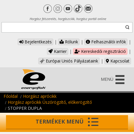
Horgász felszerelés, horgászcikk, horgász portál online
Bejelentkezés
|
Rólunk
|
Felhasználói infók
|
Karrier
|
Kereskedői regisztráció
|
Európai Uniós Pályázataink
|
Kapcsolat
MENÜ
Főoldal
Horgász aprócikk
Horgász aprócikk Úszórögzítő, előkerögzítő
STOPPER DUPLA
TERMÉKEK MENÜ