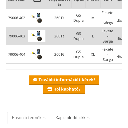
ár
Fekete
GS
6
79006-402
260 Ft
M
-
Dupla
db/cs
Sárga
Fekete
GS
6
79006-403
260 Ft
L
-
Dupla
db/cs
Sárga
Fekete
GS
6
79006-404
260 Ft
XL
-
Dupla
db/cs
Sárga
További információt kérek!
Hol kapható?
Hasonló termékek
Kapcsolodó cikkek