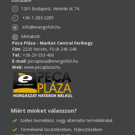
1201 Budapest, Helsinki út 74.
+36-1-283-2285
info@energofish.hu
Mintabolt:
Peca Pláza - Market Central Ferihegy
Cím:
2220 Vecsés, Fő út 246-248.
Tel.:
+36-29-553-400
E-mail:
pecaplaza@energofish.hu
Web:
www.pecaplaza.hu
Miért minket válasszon?
Széles termékkör, nagy alternatív termékkínálat
Termékeink tesztelésében, fejlesztésében