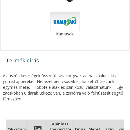
Kamasaki
Termékleírás
Az úszós készségek összeállításakor gyakran használunk kis
gumistoppereket. Nehezebben csúszik el, ha kettőt teszünk
egymás mellé.
Többféle alak és szín közül választhatunk.
Egy
zacskóban 6 darab ütköző van, a zsinórra való felhúzását segítő
fémszálon.
Ajánlott
Cikkszám
fogyasztói
Típus
Méret
Szín
Kisze