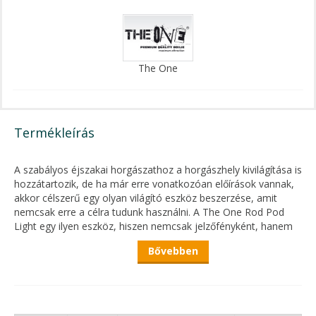
The One
Termékleírás
A szabályos éjszakai horgászathoz a horgászhely kivilágítása is
hozzátartozik, de ha már erre vonatkozóan előírások vannak,
akkor célszerű egy olyan világító eszköz beszerzése, amit
nemcsak erre a célra tudunk használni. A The One Rod Pod
Light egy ilyen eszköz, hiszen nemcsak jelzőfényként, hanem
segédeszközként is szolgál az éjszakai horgászat során.
Bővebben
A fényerő a lámpa hátulján állítható, így akár a part közeli
fárasztásnál is nagy segítség lehet a horgászatban, főleg, hogy
a hozzá tartozó adapter, amivel a rod podra rögzíthetjük,
minden irányban állítható, így a számunkra tökéletes helyzetbe