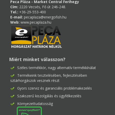
Peca Pláza - Market Central Ferihegy
Cím:
2220 Vecsés, Fő út 246-248.
Tel.:
+36-29-553-400
E-mail:
pecaplaza@energofish.hu
Web:
www.pecaplaza.hu
Miért minket válasszon?
Széles termékkör, nagy alternatív termékkínálat
Termékeink tesztelésében, fejlesztésében
sztárhorgászok vesznek részt
Gyors szerviz és garanciális problémakezelés
Szakszerű kiszolgálás és ügyfélkezelés
Környezettudatosság