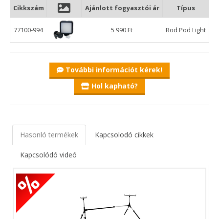
állítva, jelentősen megkönnyíti az éjszakai szákolást.
Cikkszám
Ajánlott fogyasztói ár
Típus
Ezen kívül az állítható fényerőnek köszönhetően, már
messziről is jól látszik, aminek jelentős szerepe lehet behúzós
77100-994
5 990 Ft
Rod Pod Light
horgászat estén, főleg, ha egy olyan vízterületen horgászunk,
mint például a Balaton.
2 db AA elemmel működik, ami könnyen és olcsón
beszerezhető, illetve bármikor cserélhető, ha már lemerült.
További információt kérek!
A nagy fényerőnek köszönhetően, akár a táborhelyet is ki
Hol kapható?
tudjuk világítani vele, de sátorvilágításként is hasznos eszköz
lehet minden horgász számára.
Hasonló termékek
Kapcsolodó cikkek
Kapcsolódó videó