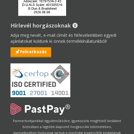
Hírlevél horgászoknak
Adja meg nevét, e-mail címét és hírleveleinkben egyedi
ajánlatokat küldünk ki önnek termékkínálatunkból!
Feliratkozás
Partnerboltjainkkal együttműködve, igyekszünk megfelelő kínálatot
biztosítani a legtöbb alapvető horgászcikk tekintetében,
kiemelkedően fontosnak tartjuk a minőségi kiegészítők kínálatának