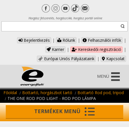
Horgász felszerelés, horgászcikk, horgász portál online
Bejelentkezés
|
Rólunk
|
Felhasználói infók
|
Karrier
|
Kereskedői regisztráció
|
Európai Uniós Pályázataink
|
Kapcsolat
MENÜ
Főoldal
Bottartó, horgászbot tartó
Bottartó Rod pod, tripod
THE ONE ROD POD LIGHT - ROD POD LÁMPA
TERMÉKEK MENÜ