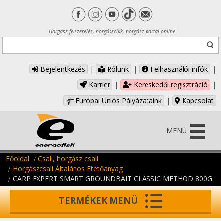
Horgász felszerelés, horgászcikk, horgász portál online
Bejelentkezés
|
Rólunk
|
Felhasználói infók
|
Karrier
|
Kereskedői regisztráció
|
Európai Uniós Pályázataink
|
Kapcsolat
MENÜ
Főoldal
Csali, horgász csali
Horgászcsali Általános Etetőanyag
CARP EXPERT SMART GROUNDBAIT CLASSIC METHOD 800G
TERMÉKEK MENÜ