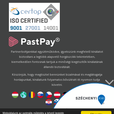
Partnerboltjainkkal együttműködve, igyekszünk megfelelő kínálatot
biztosítani a legtöbb alapvető horgászcikk tekintetében,
kiemelkedően fontosnak tartjuk a minőségi kiegészítők kínálatának
állandó biztosítását.
Köszönjük, hogy megtisztel bennünket bizalmával és meglátogatja
honlapunkat, kínálatunk folyamatos bővülését itt nyomon tudja
követni.
Designed by
Energofish Kft
Weboldalunk az optimális működés a lehető legjobb