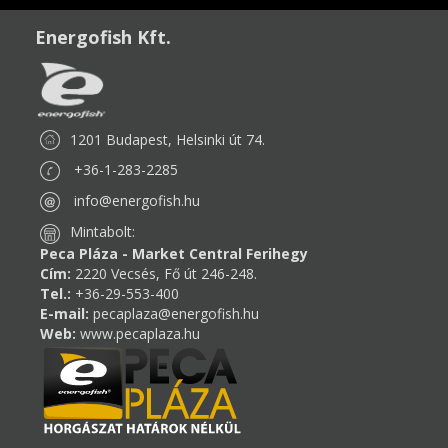
Energofish Kft.
1201 Budapest, Helsinki út 74.
+36-1-283-2285
info@energofish.hu
Mintabolt:
Peca Pláza - Market Central Ferihegy
Cím:
2220 Vecsés, Fő út 246-248.
Tel.:
+36-29-553-400
E-mail:
pecaplaza@energofish.hu
Web:
www.pecaplaza.hu