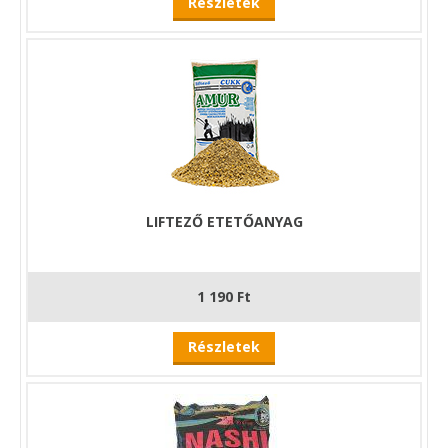
Részletek
Halibut
karakteres, táplálékszerű jelleg
intenzív csalogató hatás
nagyobb halak célzott method horgászatához
Fish
klasszikus, halas profil
egész évben jól használható
kiegyensúlyozott, univerzális választás
LIFTEZŐ ETETŐANYAG
Marzipan
édes, különleges karakter
melegebb vízben és aktív időszakokban hatékony
1 190 Ft
gyors kapáskiváltásra alkalmas
Chocolate-Orange
Részletek
édes–citrusos kombináció
figyelemfelkeltő, markáns jelleg
intenzív method etetésekhez ajánlott