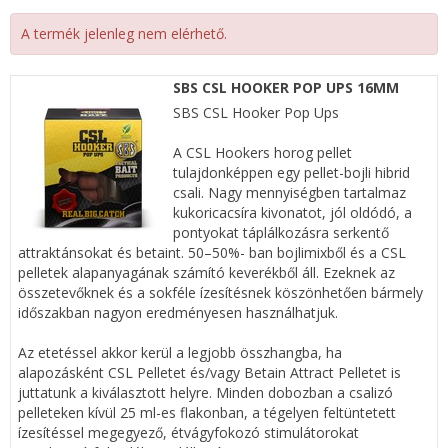
A termék jelenleg nem elérhető.
SBS CSL HOOKER POP UPS 16MM
SBS CSL Hooker Pop Ups
A CSL Hookers horog pellet
tulajdonképpen egy pellet-bojli hibrid
csali. Nagy mennyiségben tartalmaz
kukoricacsíra kivonatot, jól oldódó, a
pontyokat táplálkozásra serkentő
attraktánsokat és betaint. 50–50%- ban bojlimixből és a CSL
pelletek alapanyagának számító keverékből áll. Ezeknek az
összetevőknek és a sokféle ízesítésnek köszönhetően bármely
időszakban nagyon eredményesen használhatjuk.
Az etetéssel akkor kerül a legjobb összhangba, ha
alapozásként CSL Pelletet és/vagy Betain Attract Pelletet is
juttatunk a kiválasztott helyre. Minden dobozban a csalizó
pelleteken kívül 25 ml-es flakonban, a tégelyen feltüntetett
ízesítéssel megegyező, étvágyfokozó stimulátorokat