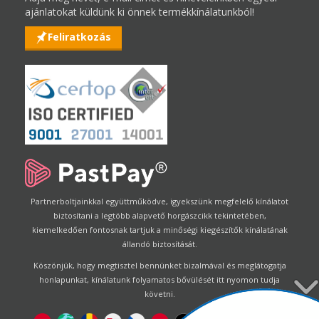
ajánlatokat küldünk ki önnek termékkínálatunkból!
Feliratkozás
Partnerboltjainkkal együttműködve, igyekszünk megfelelő kínálatot
biztosítani a legtöbb alapvető horgászcikk tekintetében,
kiemelkedően fontosnak tartjuk a minőségi kiegészítők kínálatának
állandó biztosítását.
Köszönjük, hogy megtisztel bennünket bizalmával és meglátogatja
honlapunkat, kínálatunk folyamatos bővülését itt nyomon tudja
követni.