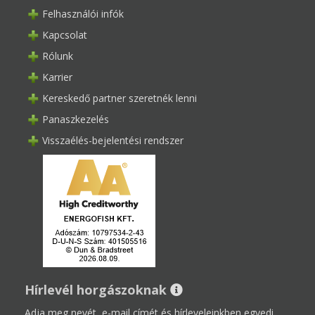
Felhasználói infók
Kapcsolat
Rólunk
Karrier
Kereskedő partner szeretnék lenni
Panaszkezelés
Visszaélés-bejelentési rendszer
Hírlevél horgászoknak
Adja meg nevét, e-mail címét és hírleveleinkben egyedi