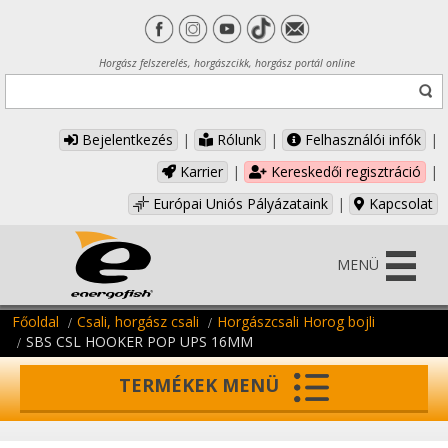
Horgász felszerelés, horgászcikk, horgász portál online
Bejelentkezés
|
Rólunk
|
Felhasználói infók
|
Karrier
|
Kereskedői regisztráció
|
Európai Uniós Pályázataink
|
Kapcsolat
MENÜ
Főoldal
Csali, horgász csali
Horgászcsali Horog bojli
SBS CSL HOOKER POP UPS 16MM
TERMÉKEK MENÜ