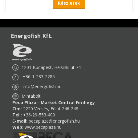
Részletek
Energofish Kft.
1201 Budapest, Helsinki út 74.
+36-1-283-2285
info@energofish.hu
Mintabolt:
Peca Pláza - Market Central Ferihegy
Cím:
2220 Vecsés, Fő út 246-248.
Tel.:
+36-29-553-400
E-mail:
pecaplaza@energofish.hu
Web:
www.pecaplaza.hu