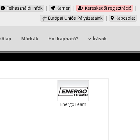
Felhasználói infók
|
Karrier
|
Kereskedői regisztráció
|
Európai Uniós Pályázataink
|
Kapcsolat
dőlap
Márkák
Hol kapható?
Írások
EnergoTeam