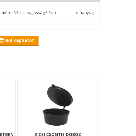
átmérő: 6,5cm, magasság 3,5cm
műanyag
Hol kapható?
RETBEN
KICSI CSONTIS DOBOZ