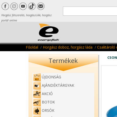
Horgász felszerelés, horgászcikk, horgász
portál online
Főoldal
Horgász doboz, horgász láda
Csalitároló
CSON
Termékek
ÚJDONSÁG
AJÁNDÉKTÁRGYAK
AKCIÓ
BOTOK
ORSÓK