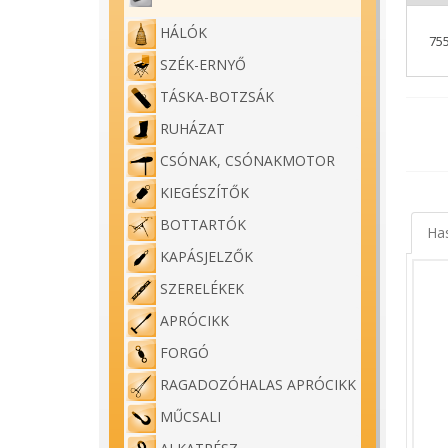
HÁLÓK
75
SZÉK-ERNYŐ
TÁSKA-BOTZSÁK
RUHÁZAT
CSÓNAK, CSÓNAKMOTOR
KIEGÉSZÍTŐK
BOTTARTÓK
Ha
KAPÁSJELZŐK
SZERELÉKEK
APRÓCIKK
FORGÓ
RAGADOZÓHALAS APRÓCIKK
MŰCSALI