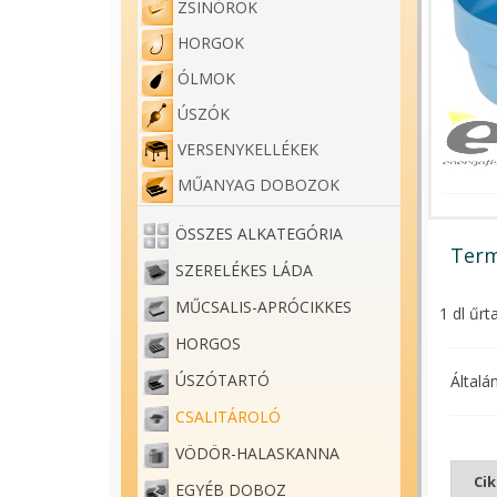
ZSINÓROK
HORGOK
ÓLMOK
ÚSZÓK
VERSENYKELLÉKEK
MŰANYAG DOBOZOK
ÖSSZES ALKATEGÓRIA
Term
SZERELÉKES LÁDA
MŰCSALIS-APRÓCIKKES
1 dl űrt
HORGOS
ÚSZÓTARTÓ
Általá
CSALITÁROLÓ
VÖDÖR-HALASKANNA
Ci
EGYÉB DOBOZ