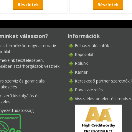
Részletek
Részletek
minket válasszon?
Információk
les termékkör, nagy alternatív
Felhasználói infók
ínálat
Kapcsolat
mékeink tesztelésében,
Rólunk
tésében sztárhorgászok vesznek
Karrier
s szerviz és garanciális
Kereskedő partner szeretnék l
akezelés
Panaszkezelés
kszerű kiszolgálás és
Visszaélés-bejelentési rendsz
ezelés
nyezettudatosság