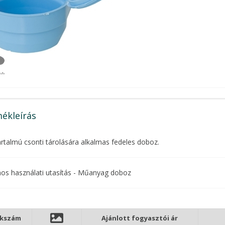
ékleírás
artalmú csonti tárolására alkalmas fedeles doboz.
nos használati utasítás - Műanyag doboz
kkszám
Ajánlott fogyasztói ár