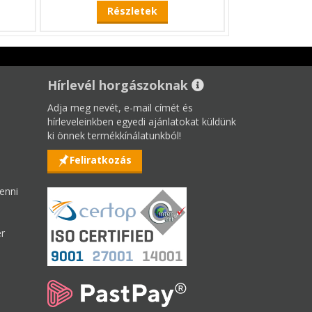
Részletek
Hírlevél horgászoknak
Adja meg nevét, e-mail címét és
hírleveleinkben egyedi ajánlatokat küldünk
ki önnek termékkínálatunkból!
Feliratkozás
enni
er