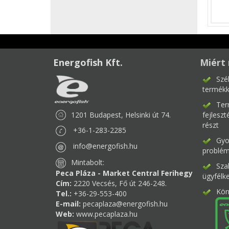
Energofish Kft.
Miért 
Szé
termékk
Ter
1201 Budapest, Helsinki út 74.
fejlesz
részt
+36-1-283-2285
Gyor
info@energofish.hu
problém
Mintabolt:
Sza
Peca Pláza - Market Central Ferihegy
ügyfélk
Cím:
2220 Vecsés, Fő út 246-248.
Kör
Tel.:
+36-29-553-400
E-mail:
pecaplaza@energofish.hu
Web:
www.pecaplaza.hu