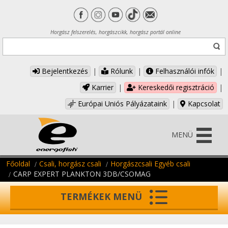
Horgász felszerelés, horgászcikk, horgász portál online
Bejelentkezés
|
Rólunk
|
Felhasználói infók
|
Karrier
|
Kereskedői regisztráció
|
Európai Uniós Pályázataink
|
Kapcsolat
MENÜ
Főoldal
Csali, horgász csali
Horgászcsali Egyéb csali
CARP EXPERT PLANKTON 3DB/CSOMAG
TERMÉKEK MENÜ