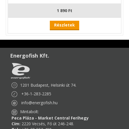
1 890 Ft
Részletek
Energofish Kft.
1201 Budapest, Helsinki út 74.
+36-1-283-2285
info@energofish.hu
Mintabolt:
Peca Pláza - Market Central Ferihegy
Cím:
2220 Vecsés, Fő út 246-248.