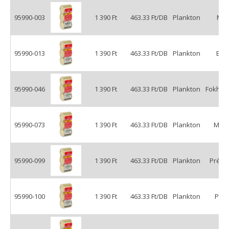
95990-003
1 390 Ft
463.33 Ft/DB
Plankton
Mé
95990-013
1 390 Ft
463.33 Ft/DB
Plankton
Epe
95990-046
1 390 Ft
463.33 Ft/DB
Plankton
Fokha
95990-073
1 390 Ft
463.33 Ft/DB
Plankton
Mál
95990-099
1 390 Ft
463.33 Ft/DB
Plankton
Prém
95990-100
1 390 Ft
463.33 Ft/DB
Plankton
Pont