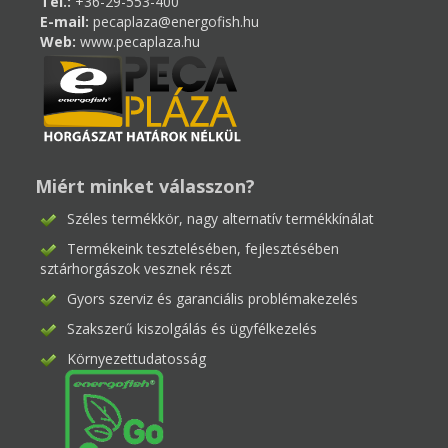
Tel.:
+36-29-553-400
E-mail:
pecaplaza@energofish.hu
Web:
www.pecaplaza.hu
Miért minket válasszon?
Széles termékkör, nagy alternatív termékkínálat
Termékeink tesztelésében, fejlesztésében
sztárhorgászok vesznek részt
Gyors szerviz és garanciális problémakezelés
Szakszerű kiszolgálás és ügyfélkezelés
Környezettudatosság