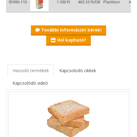
95990-110
1 390 Ft
463.33 Ft/DB
Plankton
Amu
További információt kérek!
Hol kapható?
Hasonló termékek
Kapcsolodó cikkek
Kapcsolódó videó