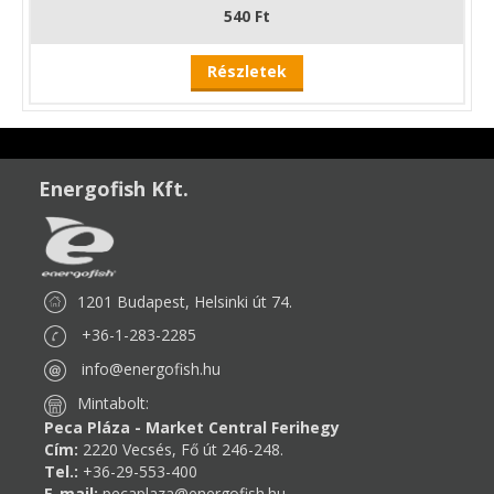
540 Ft
Részletek
Energofish Kft.
1201 Budapest, Helsinki út 74.
+36-1-283-2285
info@energofish.hu
Mintabolt:
Peca Pláza - Market Central Ferihegy
Cím:
2220 Vecsés, Fő út 246-248.
Tel.:
+36-29-553-400
E-mail:
pecaplaza@energofish.hu