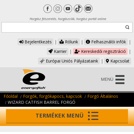
Horgász felszerelés, horgászcikk, horgász portál online
Bejelentkezés
|
Rólunk
|
Felhasználói infók
|
Karrier
|
Kereskedői regisztráció
|
Európai Uniós Pályázataink
|
Kapcsolat
MENÜ
Főoldal
Forgók, forgókapocs, kapcsok
Forgó Általános
WIZARD CATFISH BARREL FORGÓ
TERMÉKEK MENÜ