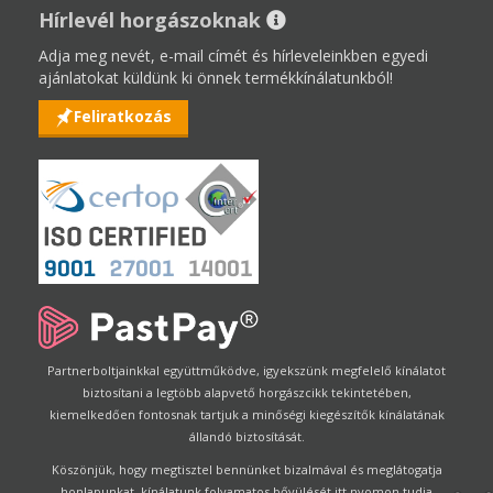
Hírlevél horgászoknak
Adja meg nevét, e-mail címét és hírleveleinkben egyedi
ajánlatokat küldünk ki önnek termékkínálatunkból!
Feliratkozás
Partnerboltjainkkal együttműködve, igyekszünk megfelelő kínálatot
biztosítani a legtöbb alapvető horgászcikk tekintetében,
kiemelkedően fontosnak tartjuk a minőségi kiegészítők kínálatának
állandó biztosítását.
Köszönjük, hogy megtisztel bennünket bizalmával és meglátogatja
honlapunkat, kínálatunk folyamatos bővülését itt nyomon tudja