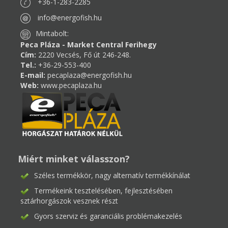
+36-1-283-2285
info@energofish.hu
Mintabolt:
Peca Pláza - Market Central Ferihegy
Cím:
2220 Vecsés, Fő út 246-248.
Tel.:
+36-29-553-400
E-mail:
pecaplaza@energofish.hu
Web:
www.pecaplaza.hu
Miért minket válasszon?
Széles termékkör, nagy alternatív termékkínálat
Termékeink tesztelésében, fejlesztésében
sztárhorgászok vesznek részt
Gyors szerviz és garanciális problémakezelés