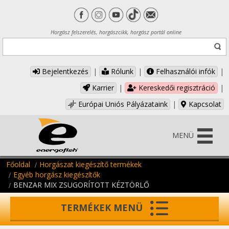
Horgász felszerelés, horgászcikk, horgász portál online
Bejelentkezés
|
Rólunk
|
Felhasználói infók
|
Karrier
|
Kereskedői regisztráció
|
Európai Uniós Pályázataink
|
Kapcsolat
MENÜ
Főoldal
Horgászat kiegészítő termékek
Egyéb horgász kiegészítők
BENZAR MIX ZSUGORÍTOTT KÉZTÖRLŐ
TERMÉKEK MENÜ