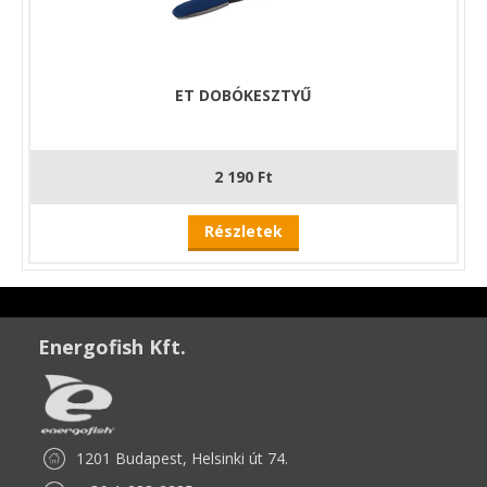
ET DOBÓKESZTYŰ
2 190 Ft
Részletek
Energofish Kft.
1201 Budapest, Helsinki út 74.