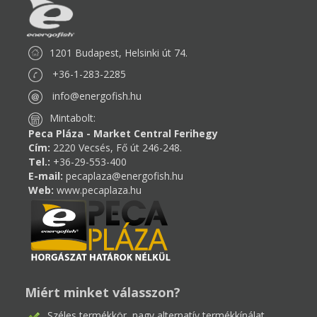
1201 Budapest, Helsinki út 74.
+36-1-283-2285
info@energofish.hu
Mintabolt:
Peca Pláza - Market Central Ferihegy
Cím:
2220 Vecsés, Fő út 246-248.
Tel.:
+36-29-553-400
E-mail:
pecaplaza@energofish.hu
Web:
www.pecaplaza.hu
Miért minket válasszon?
Széles termékkör, nagy alternatív termékkínálat