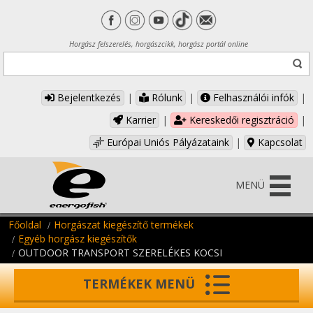
Horgász felszerelés, horgászcikk, horgász portál online
Bejelentkezés
|
Rólunk
|
Felhasználói infók
|
Karrier
|
Kereskedői regisztráció
|
Európai Uniós Pályázataink
|
Kapcsolat
MENÜ
Főoldal
Horgászat kiegészítő termékek
Egyéb horgász kiegészítők
OUTDOOR TRANSPORT SZERELÉKES KOCSI
TERMÉKEK MENÜ