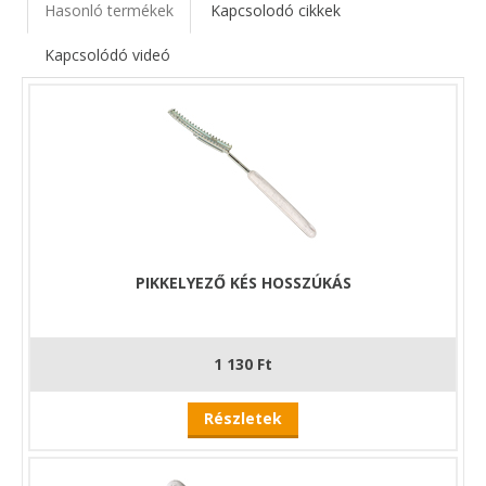
köszönhetően, könnyedén juttathatjuk felszerelésünket a
Hasonló termékek
Kapcsolodó cikkek
kiválasztott horgászhelyre.
Kapcsolódó videó
PIKKELYEZŐ KÉS HOSSZÚKÁS
1 130 Ft
Részletek